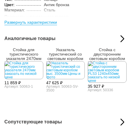
Цвет:
Антик бронза
Материал:
Сталь
Параметры упакованного товара:
Развернуть характеристики
Размер (ВxШxГ):
120x220x220 мм
Вес:
2 кг
Кол-во изделий в
1 шт.
Аналогичные товары
упаковке:
Стойка для
Указатель
Стойка с
туристического
туристический со
двусторонним
указателя 2470мм
световым коробом
световым коробом
выс. 3500мм
11 859 ₽
47 625 ₽
35 927 ₽
Артикул: 50063-1
Артикул: 50063-SV-
Артикул: 50336
3500
Сопутствующие товары