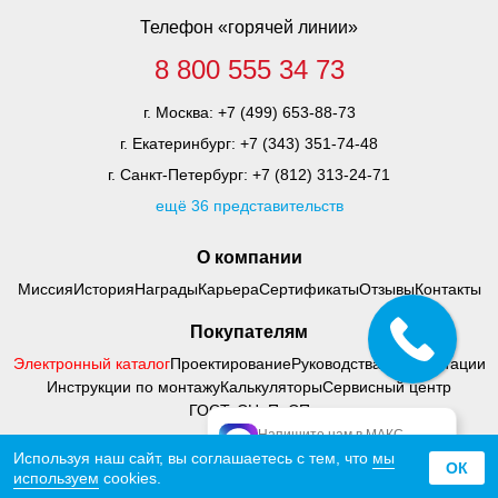
Телефон «горячей линии»
8 800 555 34 73
г. Москва:
+7 (499) 653-88-73
г. Екатеринбург:
+7 (343) 351-74-48
г. Санкт-Петербург:
+7 (812) 313-24-71
ещё 36 представительств
О компании
Миссия
История
Награды
Карьера
Сертификаты
Отзывы
Контакты
Покупателям
Электронный каталог
Проектирование
Руководства по адаптации
Инструкции по монтажу
Калькуляторы
Сервисный центр
ГОСТ, СНиП, СП
Напишите нам в МАКС
официальный МАКС
Используя наш сайт, вы соглашаетесь с тем, что
мы
© 2000 - 2026 Тифлоцентр «Вертикаль»
ОК
используем
cookies.
Политика конфиденциальности