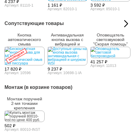
4 237 ₽
1 161 ₽
3 592 ₽
Артикул: 81110-1
Артикул: 82010-1
Артикул: 85010-1
Сопутствующие товары
Кнопка
Антивандальная
Оповещатель
автоматического
кнопка вызова с
светозвуковой
смыва
вибрацией и
"Скорая помощь"
шнурком AISI 304
РАСПРОДАЖА
41 257 ₽
Артикул: 11013
17 820 ₽
9 237 ₽
Артикул: 10596
Артикул: 10698-1-IA
Монтаж (в корзине товаров)
Монтаж поручней
2-мя точками
крепления
502 ₽
Артикул: 80010-INST