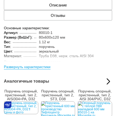
Описание
Отзывы
Основные характеристики:
Артикул:
80010-1
Размер (ВxШxГ):
80x600x120 мм
Вес:
1.12 кг
Тип:
поручень
Цвет:
зеркальный
Материал:
Труба D38, нерж. cталь AISI 304
Параметры упакованного товара:
Развернуть характеристики
Размер (ВxШxГ):
85x605x125 мм
Вес:
1.2 кг
Кол-во изделий в
1 шт.
Аналогичные товары
упаковке:
Поручень опорный,
Поручень опорный,
Поручень опорный,
пристенный, тип 2,
пристенный, тип 2,
пристенный, тип 2,
AISI304+PA, D32
ST3, D38
AISI 304/PVC, D32