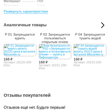
Материал:
ПВХ
Толщина:
3 мм
Технология:
экосольвентная печать
Развернуть характеристики
Параметры упакованного товара:
Размер (ВxШxГ):
205x205x6 мм
Аналогичные товары
Вес:
0.06 кг
Кол-во изделий в
1 шт.
упаковке:
P 01 Запрещается
P 02 Запрещается
P 04 Запрещается
курить
пользоваться
тушить водой
открытым огнем
168 ₽
168 ₽
168 ₽
Артикул: 20220-200-
Артикул: 20223-200-
Артикул: 20221-200-
PVH
PVH
PVH
Отзывы покупателей
Отзывов ещё нет. Будьте первым!