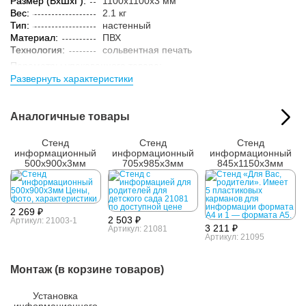
Размер (ВxШxГ):
1100x1100x3 мм
Вес:
2.1 кг
Тип:
настенный
Материал:
ПВХ
Технология:
сольвентная печать
Параметры упакованного товара:
Развернуть характеристики
Размер (ВxШxГ):
1105x1105x6 мм
Вес:
2.15 кг
Кол-во изделий в
1 шт.
Аналогичные товары
упаковке:
Стенд
Стенд
Стенд
информационный
информационный
информационный
500x900x3мм
705x985x3мм
845x1150x3мм
2 269 ₽
2 503 ₽
Артикул: 21003-1
3 211 ₽
Артикул: 21081
Артикул: 21095
Монтаж (в корзине товаров)
Установка