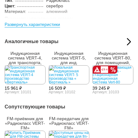
Тип:
Радиокласс
Цвет:
серебро
Материал:
алюминий
Параметры упакованного товара:
Развернуть характеристики
Размер (ВxШxГ):
150x420x320 мм
Вес:
3.5 кг
Кол-во изделий в
1 шт.
Аналогичные товары
упаковке:
Индукционная
Индукционная
Индукционная
система VERT-4,
система VERT-5,
система VERT-80,
для транспорта,
для инд.
для помещений,
охват 1,2 м2
оборудования,
охват 80 м2
охват 1,2 м2
15 961 ₽
16 509 ₽
39 245 ₽
Артикул: 10101
Артикул: 10102
Артикул: 10103
Сопутствующие товары
FM-приёмник для
FM-передатчик для
«Радиокласс VERT-
«Радиокласс VERT-
FM»
FM»