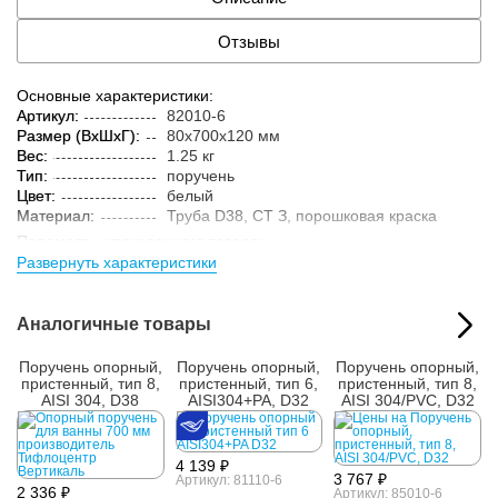
Отзывы
Основные характеристики:
Артикул:
82010-6
Размер (ВxШxГ):
80x700x120 мм
Вес:
1.25 кг
Тип:
поручень
Цвет:
белый
Материал:
Труба D38, СТ З, порошковая краска
Параметры упакованного товара:
Развернуть характеристики
Размер (ВxШxГ):
85x705x125 мм
Вес:
1.3 кг
Кол-во изделий в
1 шт.
Аналогичные товары
упаковке:
Поручень опорный,
Поручень опорный,
Поручень опорный,
пристенный, тип 8,
пристенный, тип 6,
пристенный, тип 8,
AISI 304, D38
AISI304+PA, D32
AISI 304/PVC, D32
4 139 ₽
3 767 ₽
Артикул: 81110-6
2 336 ₽
Артикул: 85010-6