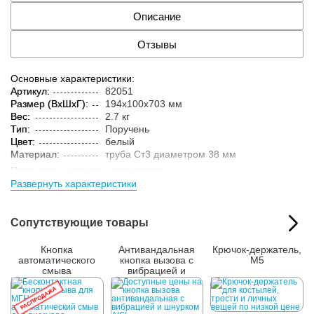
Описание
Отзывы
Основные характеристики:
Артикул:
82051
Размер (ВxШxГ):
194x100x703 мм
Вес:
2.7 кг
Тип:
Поручень
Цвет:
белый
Материал:
труба Ст3 диаметром 38 мм
Параметры упакованного товара:
Развернуть характеристики
Размер (ВxШxГ):
200x105x710 мм
Вес:
2.8 кг
Кол-во изделий в
1 шт.
Сопутствующие товары
упаковке:
Кнопка
Антивандальная
Крючок-держатель,
автоматического
кнопка вызова с
М5
смыва
вибрацией и
шнурком AISI 304
РАСПРОДАЖА