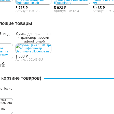
5 715 ₽
5 923 ₽
5 465 ₽
-1
Артикул: 10612-2
Артикул: 10612-3
Артикул: 1061
ующие товары
, инд
Сумка для хранения
и транспортировки
ТифлоПола-5
1 883 ₽
Артикул: 50143-SU
йте
-IND
 корзине товаров)
лоПол-5