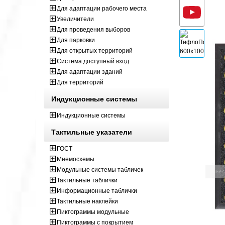
Для адаптации рабочего места
Увеличители
Для проведения выборов
Для парковки
Для открытых территорий
Система доступный вход
Для адаптации зданий
Для территорий
Индукционные системы
Индукционные системы
Тактильные указатели
ГОСТ
Мнемосхемы
Модульные системы табличек
Тактильные таблички
Информационные таблички
Тактильные наклейки
Пиктограммы модульные
Пиктограммы с покрытием