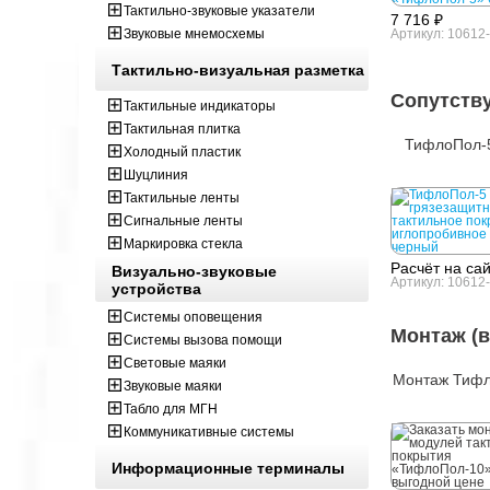
Тактильно-звуковые указатели
7 716 ₽
Звуковые мнемосхемы
Артикул: 10612
Тактильно-визуальная разметка
Сопутств
Тактильные индикаторы
Тактильная плитка
ТифлоПол-5
Холодный пластик
Шуцлиния
Тактильные ленты
Сигнальные ленты
Маркировка стекла
Расчёт на са
Визуально-звуковые
Артикул: 10612
устройства
Системы оповещения
Монтаж (в
Системы вызова помощи
Световые маяки
Монтаж Тиф
Звуковые маяки
Табло для МГН
Коммуникативные системы
Информационные терминалы