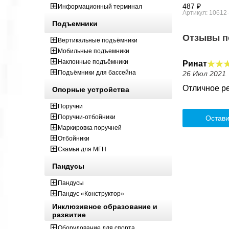
487 ₽
Информационный терминал
Артикул: 10612
Подъемники
Отзывы п
Вертикальные подъёмники
Мобильные подъемники
Наклонные подъёмники
Ринат
Подъёмники для бассейна
26 Июл 2021
Отличное р
Опорные устройства
Поручни
Поручни-отбойники
Остави
Маркировка поручней
Отбойники
Скамьи для МГН
Пандусы
Пандусы
Пандус «Конструктор»
Инклюзивное образование и
развитие
Оборудование для спорта