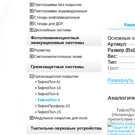
Пиктограммы без покрытия
Пиктограммы индивидуальные
Стенды информационные
Стенды для ДОУ
Хара
Дисплейные системы
Фотолюминесцентные
Основные х
эвакуационные системы
Артикул:
Размер (ВxШ
Разметка
Вес:
Светонакопительные знаки
Тип:
Грязезащитные системы
Цвет:
Материал:
Грязезащитное покрытие
Толщина:
Развернуть 
• ТифлоПол-Al
Параметры 
• ТифлоПол-10
• ТифлоПол-8
Размер (ВxШ
Аналогич
• ТифлоПол-5
Вес:
• ТифлоПрофиль-10
Кол-во изде
ТифлоПо
• ТифлоПол-15
упаковке:
(Непреодо
Модульное покрытие для пола
препятствие 
Тактильно-звуковые устройства