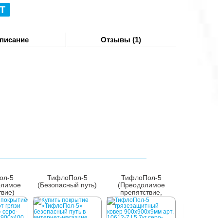
Т
писание
Отзывы (1)
ол-5
ТифлоПол-5
ТифлоПол-5
олимое
(Безопасный путь)
(Преодолимое
твие)
препятствие,
перекресток)