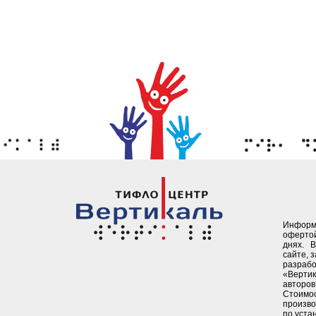
Информ
офертой
днях. 
сайте, 
разрабо
«Верти
авторов 
Стоимо
произво
по уста