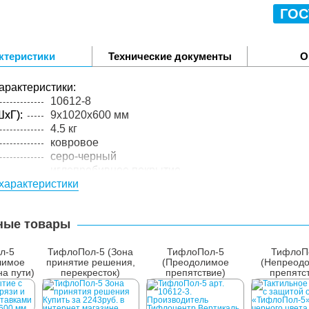
ГОС
ктеристики
Технические документы
О
арактеристики:
10612-8
xГ):
9x1020x600 мм
4.5 кг
ковровое
серо-черный
иглопробивное покрытие
характеристики
5 мм
упакованного товара:
xГ):
1000x600x10 мм
ные товары
4.8 кг
лий в
1 шт.
л-5
ТифлоПол-5 (Зона
ТифлоПол-5
ТифлоП
лимое
принятие решения,
(Преодолимое
(Непреод
на пути)
перекресток)
препятствие)
препятс