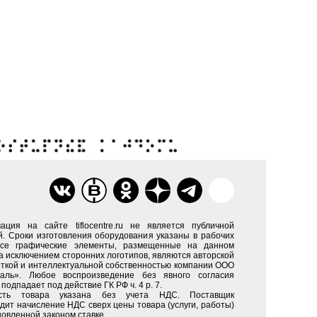
ация на сайте tiflocentre.ru не является публичной
. Сроки изготовления оборудования указаны в рабочих
Все графические элементы, размещенные на данном
за исключением сторонних логотипов, являются авторской
ткой и интеллектуальной собственностью компании ООО
каль». Любое воспроизведение без явного согласия
подпадает под действие ГК РФ ч. 4 р. 7.
сть товара указана без учета НДС. Поставщик
дит начисление НДС сверх цены товара (услуги, работы)
новленной законом ставке.