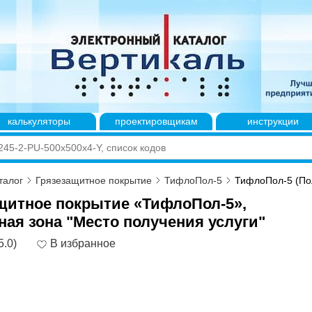
калькуляторы
проектировщикам
инструкции
талог
Грязезащитное покрытие
ТифлоПол-5
ТифлоПол-5 (Пол
щитное покрытие «ТифлоПол-5»,
ная зона "Место получения услуги"
5.0)