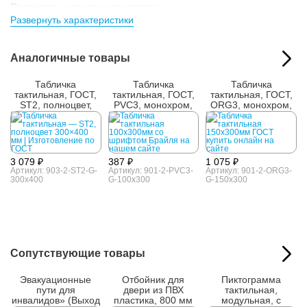
Параметры упакованного товара:
Развернуть характеристики
Размер (ВxШxГ):
160x310x15 мм
Вес:
0.11 кг
Кол-во изделий в
1 шт.
Аналогичные товары
упаковке:
Табличка
Табличка
Табличка
тактильная, ГОСТ,
тактильная, ГОСТ,
тактильная, ГОСТ,
ST2, полноцвет,
PVC3, монохром,
ORG3, монохром,
300x400 мм
100x300 мм
150x300 мм
3 079 ₽
387 ₽
1 075 ₽
Артикул: 903-2-ST2-G-
Артикул: 901-2-PVC3-
Артикул: 901-2-ORG3-
300x400
G-100x300
G-150x300
Сопутствующие товары
Эвакуационные
Отбойник для
Пиктограмма
пути для
двери из ПВХ
тактильная,
инвалидов» (Выход
пластика, 800 мм
модульная, с