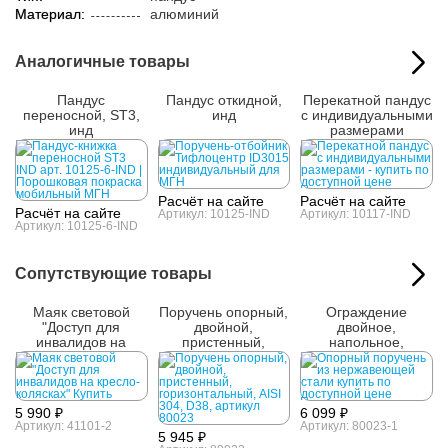
Материал:
алюминий
Аналогичные товары
Пандус
Пандус откидной,
Перекатной пандус
переносной, ST3,
инд
с индивидуальными
инд
размерами
Расчёт на сайте
Расчёт на сайте
Расчёт на сайте
Артикул: 10125-IND
Артикул: 10117-IND
Артикул: 10125-6-IND
Сопутствующие товары
Маяк световой
Поручень опорный,
Ограждение
"Доступ для
двойной,
двойное,
инвалидов на
пристенный,
напольное,
кресло-колясках"
горизонтальный,
горизонтальное,
AISI 304, D38
AISI 304, D38
5 990 ₽
6 099 ₽
Артикул: 41101-2
Артикул: 80023-1
5 945 ₽