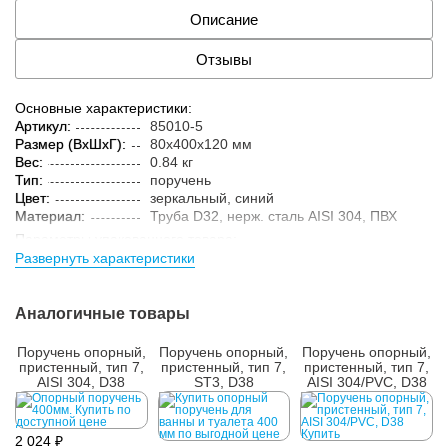
Описание
Отзывы
Основные характеристики:
Артикул:
85010-5
Размер (ВxШxГ):
80x400x120 мм
Вес:
0.84 кг
Тип:
поручень
Цвет:
зеркальный, синий
Материал:
Труба D32, нерж. cталь AISI 304, ПВХ
Параметры упакованного товара:
Развернуть характеристики
Размер (ВxШxГ):
90x410x130 мм
Вес:
2.35 кг
Кол-во изделий в
1 шт.
Аналогичные товары
упаковке:
Поручень опорный,
Поручень опорный,
Поручень опорный,
пристенный, тип 7,
пристенный, тип 7,
пристенный, тип 7,
AISI 304, D38
ST3, D38
AISI 304/PVC, D38
2 024 ₽