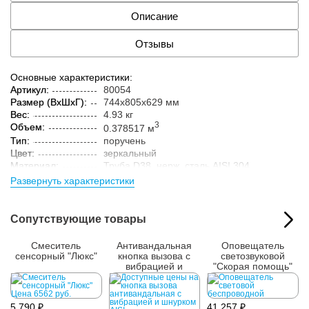
Описание
Отзывы
Основные характеристики:
Артикул:
80054
Размер (ВxШxГ):
744x805x629 мм
Вес:
4.93 кг
3
Объем:
0.378517 м
Тип:
поручень
Цвет:
зеркальный
Материал:
Труба D38, нерж. cталь AISI 304
Развернуть характеристики
Параметры упакованного товара:
Размер (ВxШxГ):
750x815x340 мм
Вес:
5 кг
Сопутствующие товары
Кол-во изделий в
1 шт.
упаковке:
Смеситель
Антивандальная
Оповещатель
сенсорный "Люкс"
кнопка вызова с
светозвуковой
вибрацией и
"Скорая помощь"
шнурком AISI 304
5 790 ₽
41 257 ₽