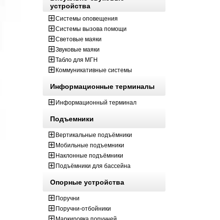
устройства
Системы оповещения
Системы вызова помощи
Световые маяки
Звуковые маяки
Табло для МГН
Коммуникативные системы
Информационные терминалы
Информационный терминал
Подъемники
Вертикальные подъёмники
Мобильные подъемники
Наклонные подъёмники
Подъёмники для бассейна
Опорные устройства
Поручни
Поручни-отбойники
Маркировка поручней