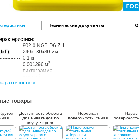
ГОС
ктеристики
Технические документы
О
арактеристики:
902-0-NGB-D6-ZH
xГ):
240x180x30 мм
0.1 кг
3
0.001296 м
пиктограмма
желтый
характеристики
упакованного товара:
xГ):
245x185x35 мм
0.15 кг
ные товары
лий в
1 шт.
Крутой
Доступность объекта
Неровная
Неров
иняя
для инвалидов по
поверхность, синяя
поверхность
слуху, черная