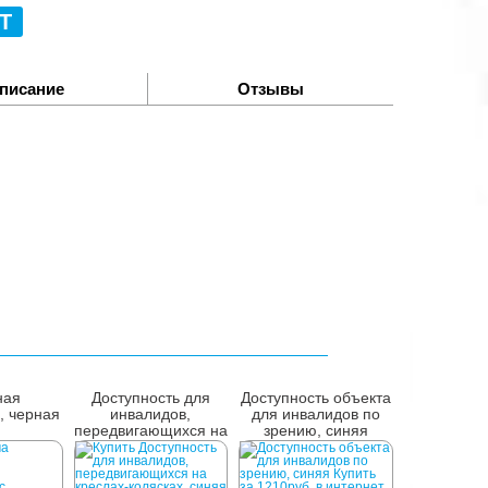
Т
писание
Отзывы
ная
Доступность для
Доступность объекта
, черная
инвалидов,
для инвалидов по
передвигающихся на
зрению, синяя
креслах-колясках,
синяя