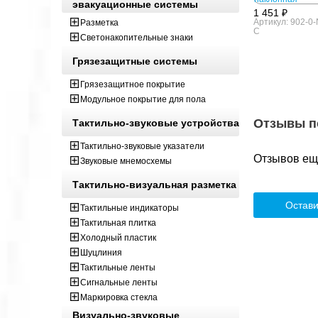
эвакуационные системы
1 451 ₽
Артикул: 902-0
Разметка
C
Светонакопительные знаки
Грязезащитные системы
Грязезащитное покрытие
Модульное покрытие для пола
Отзывы п
Тактильно-звуковые устройства
Тактильно-звуковые указатели
Отзывов ещё
Звуковые мнемосхемы
Тактильно-визуальная разметка
Остави
Тактильные индикаторы
Тактильная плитка
Холодный пластик
Шуцлиния
Тактильные ленты
Сигнальные ленты
Маркировка стекла
Визуально-звуковые