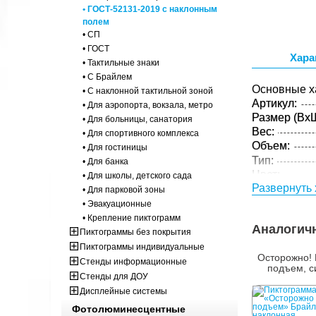
• ГОСТ-52131-2019 с наклонным
полем
• СП
• ГОСТ
Хара
• Тактильные знаки
• С Брайлем
Основные х
• С наклонной тактильной зоной
Артикул:
• Для аэропорта, вокзала, метро
Размер (ВxШ
• Для больницы, санатория
Вес:
• Для спортивного комплекса
Объем:
• Для гостиницы
Тип:
• Для банка
Цвет:
• Для школы, детского сада
Развернуть 
• Для парковой зоны
Параметры 
• Эвакуационные
Размер (ВxШ
• Крепление пиктограмм
Вес:
Аналогич
Пиктограммы без покрытия
Кол-во изде
Пиктограммы индивидуальные
упаковке:
Осторожно! 
Стенды информационные
подъем, с
Стенды для ДОУ
Дисплейные системы
Фотолюминесцентные