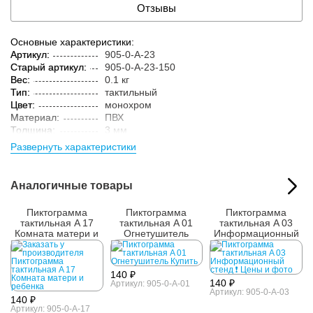
Отзывы
Основные характеристики:
Артикул:
905-0-A-23
Старый артикул:
905-0-A-23-150
Вес:
0.1 кг
Тип:
тактильный
Цвет:
монохром
Материал:
ПВХ
Толщина:
3 мм
Технология:
цельный материал
Развернуть характеристики
Аналогичные товары
Пиктограмма
Пиктограмма
Пиктограмма
тактильная A 17
тактильная A 01
тактильная A 03
Комната матери и
Огнетушитель
Информационный
ребенка
стенд
140 ₽
140 ₽
Артикул: 905-0-A-01
Артикул: 905-0-A-03
140 ₽
Артикул: 905-0-A-17