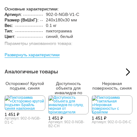
Основные характеристики:
Артикул:
902-0-NGB-V1-C
Размер (ВxШxГ):
240x180x30 мм
Вес:
0.1 кг
Тип:
пиктограмма
Цвет:
синий, белый
Параметры упакованного товара:
Размер (ВxШxГ):
245x185x35 мм
Развернуть характеристики
Вес:
0.15 кг
Кол-во изделий в
1 шт.
упаковке:
Аналогичные товары
Осторожно! Крутой
Доступность
Неровная
подъем, синяя
объекта для
поверхность, синяя
инвалидов по
слуху, черная
1 451 ₽
1 451 ₽
1 451 ₽
Артикул: 902-0-NGB-
Артикул: 902-0-NGB-
Артикул: 902-0-G-D6-C
D1-C
B2-CH