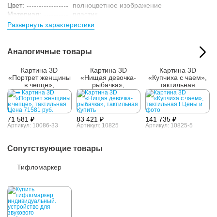
Цвет:
полноцветное изображение
Материал:
пластик
Развернуть характеристики
Параметры упакованного товара:
Размер (ВxШxГ):
420x620x25 мм
Вес:
1.1 кг
Аналогичные товары
Кол-во изделий в
1 шт.
упаковке:
Картина 3D
Картина 3D
Картина 3D
«Портрет женщины
«Нищая девочка-
«Купчиха с чаем»,
в чепце»,
рыбачка»,
тактильная
тактильная
тактильная
71 581 ₽
83 421 ₽
141 735 ₽
Артикул: 10086-33
Артикул: 10825
Артикул: 10825-5
Сопутствующие товары
Тифломаркер