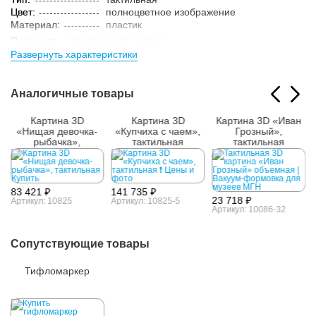
Цвет:
полноцветное изображение
Материал:
пластик
Параметры упакованного товара:
Развернуть характеристики
Размер (ВxШxГ):
850x630x25 мм
Вес:
1.1 кг
Кол-во изделий в
1 шт.
Аналогичные товары
упаковке:
Картина 3D
Картина 3D
Картина 3D «Иван
ы
«Нищая девочка-
«Купчиха с чаем»,
Грозный»,
рыбачка»,
тактильная
тактильная
тактильная
83 421 ₽
141 735 ₽
23 718 ₽
Артикул: 10825
Артикул: 10825-5
Артикул: 10086-32
Сопутствующие товары
Тифломаркер