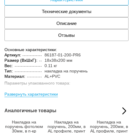
Технические документы
Описание
Отзывы
Основные характеристики:
Артикул:
86187-01-200-PR6
Размер (ВxШxГ):
18x38x200 мм
Вес:
0.11 кг
Тип:
накладка на поручень
Материал:
AL+PVC
Параметры упакованного товара:
Размер (ВxШxГ):
25x45x205 мм
Развернуть характеристики
Вес:
0.22 кг
Кол-во изделий в
1 шт.
упаковке:
Аналогичные товары
Накладка на
Накладка на
Накладка на
поручень фотолюм
поручень, 200мм, в
поручень, 200мм, в
30мм, в п-кр
AL профиле, принт
AL профиле, принт