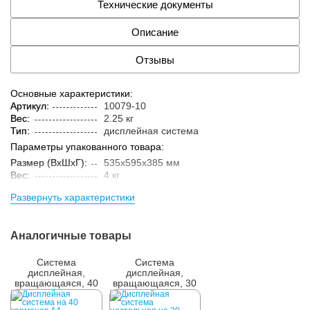
Технические документы
Описание
Отзывы
Основные характеристики:
Артикул:
10079-10
Вес:
2.25 кг
Тип:
дисплейная система
Параметры упакованного товара:
Размер (ВxШxГ):
535x595x385 мм
Вес:
4 кг
Кол-во изделий в
1 шт.
Развернуть характеристики
упаковке:
Аналогичные товары
Система
Система
дисплейная,
дисплейная,
вращающаяся, 40
вращающаяся, 30
демопанелей
демопанелей