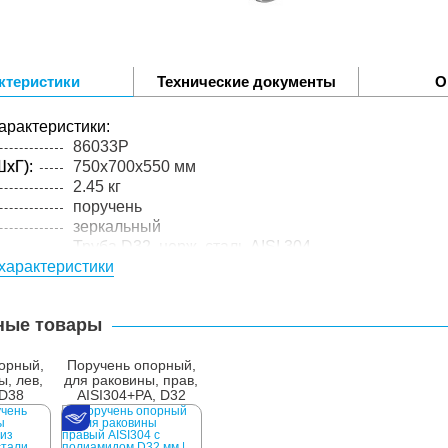
ктеристики
Технические документы
О
арактеристики:
86033P
xГ):
750x700x550 мм
2.45 кг
поручень
зеркальный
Труба D32, нерж. cталь AISI 304
характеристики
упакованного товара:
xГ):
760x710x560 мм
3 кг
ные товары
лий в
1 шт.
орный,
Поручень опорный,
ы, лев,
для раковины, прав,
 D38
AISI304+PA, D32