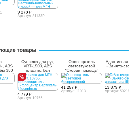
9 278 ₽
-1
Артикул: 81133P
ующие товары
р
Сушилка для рук,
Оповещатель
Адаптивная
й, ABS
VRT-1500, ABS
светозвуковой
«Занято-св
ъём 380
пластик, бел
"Скорая помощь"
ый
41 257 ₽
13 879 ₽
Артикул: 11013
Артикул: 5021
4 779 ₽
Артикул: 10765