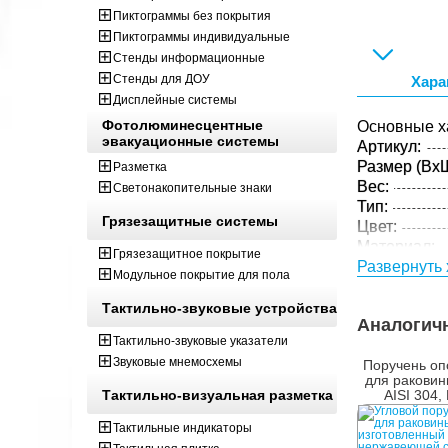
Пиктограммы без покрытия
Пиктограммы индивидуальные
Стенды информационные
Стенды для ДОУ
Хара
Дисплейные системы
Фотолюминесцентные
Основные х
эвакуационные системы
Артикул:
Размер (ВxШ
Разметка
Вес:
Светонакопительные знаки
Тип:
Грязезащитные системы
Цвет:
Материал:
Грязезащитное покрытие
Развернуть 
Параметры 
Модульное покрытие для пола
Размер (ВxШ
Тактильно-звуковые устройства
Вес:
Аналогич
Кол-во изде
Тактильно-звуковые указатели
упаковке:
Звуковые мнемосхемы
Поручень оп
для раковин
Тактильно-визуальная разметка
AISI 304,
Тактильные индикаторы