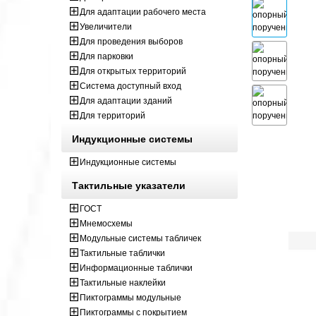
Для адаптации рабочего места
Увеличители
Для проведения выборов
Для парковки
Для открытых территорий
Система доступный вход
Для адаптации зданий
Для территорий
Индукционные системы
Индукционные системы
Тактильные указатели
ГОСТ
Мнемосхемы
Модульные системы табличек
Тактильные таблички
Информационные таблички
Тактильные наклейки
Пиктограммы модульные
Пиктограммы с покрытием