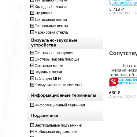
Тактильная плитка
Холодный пластик
3 719 ₽
Шуцлиния
Артикул: 80033
Тактильные ленты
Сигнальные ленты
Маркировка стекла
Визуально-звуковые
устройства
Сопутств
Системы оповещения
Системы вызова помощи
Дозато
Световые маяки
механически
Звуковые маяки
пластик, об
Табло для МГН
мл, сер
Коммуникативные системы
660 ₽
Информационные терминалы
Артикул: 10762
Информационный терминал
Подъемники
Вертикальные подъёмники
Мобильные подъемники