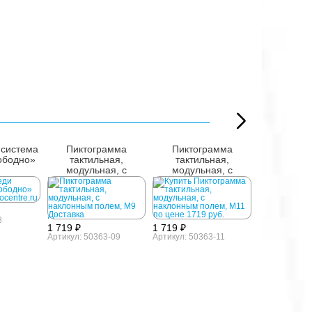
 система
Пиктограмма
Пиктограмма
Пиктог
ободно»
тактильная,
тактильная,
тактил
модульная, с
модульная, с
модуль
наклонным полем,
наклонным полем,
наклонны
М9
М11
полем
8
1 719 ₽
1 719 ₽
Артикул: 50363-09
Артикул: 50363-11
1 841 ₽
Артикул: 503