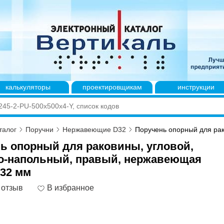
калькуляторы
проектировщикам
инструкции
талог
Поручни
Нержавеющие D32
Поручень опорный для рако
ь опорный для раковины, угловой,
о-напольный, правый, нержавеющая
D32 мм
 отзыв