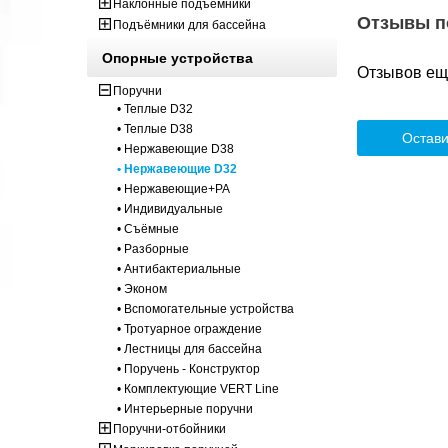
Наклонные подъёмники
Отзывы п
Подъёмники для бассейна
Опорные устройства
Отзывов ещё
Поручни
• Теплые D32
• Теплые D38
Остави
• Нержавеющие D38
• Нержавеющие D32
• Нержавеющие+PA
• Индивидуальные
• Съёмные
• Разборные
• Антибактериальные
• Эконом
• Вспомогательные устройства
• Тротуарное ограждение
• Лестницы для бассейна
• Поручень - Конструктор
• Комплектующие VERT Line
• Интерьерные поручни
Поручни-отбойники