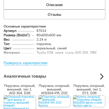
Описание
Отзывы
Основные характеристики:
Артикул:
87014
Размер (ВxШxГ):
80x600x600 мм
Вес:
2.24 кг
Тип:
поручень
Цвет:
зеркальный, синий
Материал:
Труба D38, нерж. cталь AISI 304, ПВХ
Параметры упакованного товара:
Развернуть характеристики
Размер (ВxШxГ):
90x610x610 мм
Вес:
2.75 кг
Кол-во изделий в
1 шт.
Аналогичные товары
упаковке:
Поручень опорный,
Поручень опорный,
Поручень опорный,
внешний, тип 1,
внешний,
внешний, тип 1,
AISI 304, D38
AISI304+PA, D32
ST3, D38