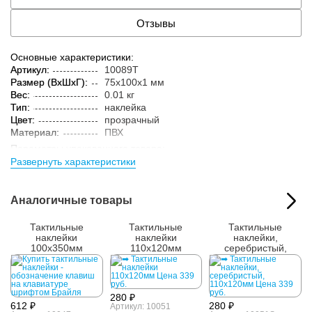
Отзывы
Основные характеристики:
Артикул:
10089T
Размер (ВxШxГ):
75x100x1 мм
Вес:
0.01 кг
Тип:
наклейка
Цвет:
прозрачный
Материал:
ПВХ
Параметры упакованного товара:
Развернуть характеристики
Размер (ВxШxГ):
80x105x3 мм
Вес:
0.02 кг
Кол-во изделий в
1 шт.
Аналогичные товары
упаковке:
Тактильные
Тактильные
Тактильные
наклейки
наклейки
наклейки,
100x350мм
110x120мм
серебристый,
110x120мм
280 ₽
612 ₽
280 ₽
Артикул: 10051