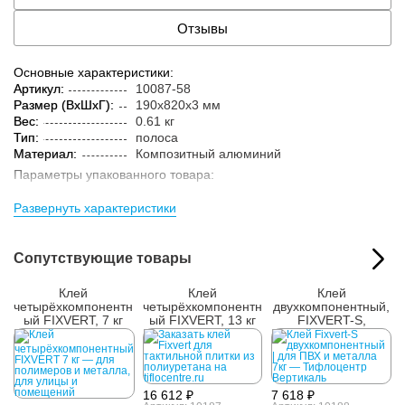
Отзывы
Основные характеристики:
Артикул:
10087-58
Размер (ВxШxГ):
190x820x3 мм
Вес:
0.61 кг
Тип:
полоса
Материал:
Композитный алюминий
Параметры упакованного товара:
Размер (ВxШxГ):
210x840x15 мм
Развернуть характеристики
Вес:
0.8 кг
Кол-во изделий в
1 шт.
упаковке:
Сопутствующие товары
Клей
Клей
Клей
четырёхкомпонентн
четырёхкомпонентн
двухкомпонентный,
ый FIXVERT, 7 кг
ый FIXVERT, 13 кг
FIXVERT-S,
универсальный, 7
кг
16 612 ₽
7 618 ₽