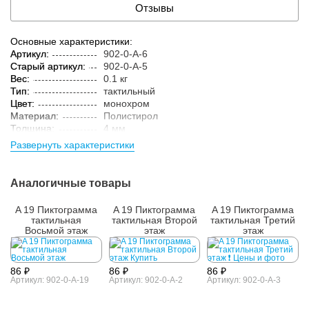
Отзывы
Основные характеристики:
Артикул:
902-0-A-6
Старый артикул:
902-0-A-5
Вес:
0.1 кг
Тип:
тактильный
Цвет:
монохром
Материал:
Полистирол
Толщина:
4 мм
Технология:
цельный материал
Развернуть характеристики
Аналогичные товары
A 19 Пиктограмма
A 19 Пиктограмма
A 19 Пиктограмма
тактильная
тактильная Второй
тактильная Третий
Восьмой этаж
этаж
этаж
86 ₽
86 ₽
86 ₽
Артикул: 902-0-A-19
Артикул: 902-0-A-2
Артикул: 902-0-A-3