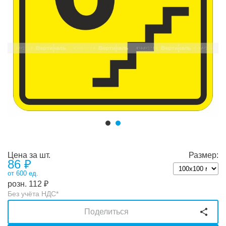
Цена за шт.
Размер:
86
₽
от 600 ед.
розн.
112
₽
Без учёта НДС*
Поделиться