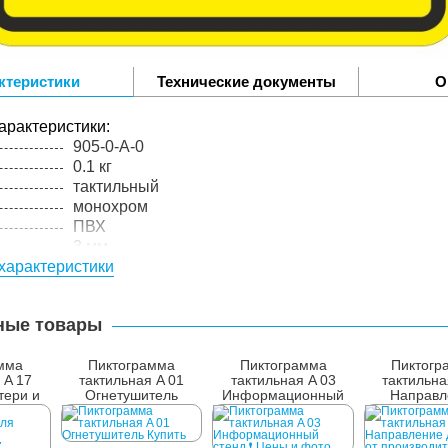
ктеристики
Технические документы
О
арактеристики:
905-0-A-0
0.1 кг
тактильный
монохром
ПВХ
3 мм
характеристики
цельный материал
ные товары
мма
Пиктограмма
Пиктограмма
Пиктогр
 A 17
тактильная A 01
тактильная A 03
тактильна
тери и
Огнетушитель
Информационный
Направл
а
стенд
движе