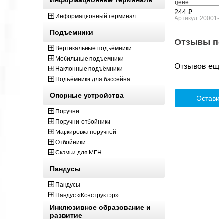
244 ₽
Информационный терминал
Артикул: 20001
Подъемники
Отзывы п
Вертикальные подъёмники
Мобильные подъемники
Отзывов ещё
Наклонные подъёмники
Подъёмники для бассейна
Опорные устройства
Остави
Поручни
Поручни-отбойники
Маркировка поручней
Отбойники
Скамьи для МГН
Пандусы
Пандусы
Пандус «Конструктор»
Инклюзивное образование и
развитие