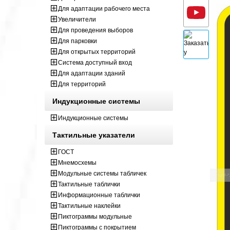
Для адаптации рабочего места
Увеличители
Для проведения выборов
Для парковки
Для открытых территорий
Система доступный вход
Для адаптации зданий
Для территорий
Индукционные системы
Индукционные системы
Тактильные указатели
ГОСТ
Мнемосхемы
Модульные системы табличек
Тактильные таблички
Информационные таблички
Тактильные наклейки
Пиктограммы модульные
Пиктограммы с покрытием