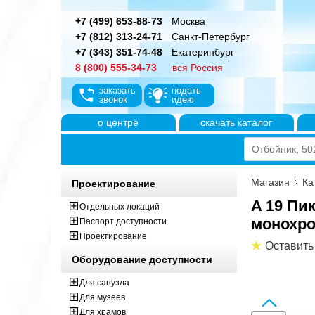
+7 (499) 653-88-73
Москва
+7 (812) 313-24-71
Санкт-Петербург
+7 (343) 351-74-48
Екатеринбург
8 (800) 555-34-73
вся Россия
заказать
подать
звонок
идею
о центре
скачать каталог
Магазин
Ка
Проектирование
A 19 Пи
Отдельных локаций
монохр
Паспорт доступности
Проектирование
Оставить
Оборудование доступности
Для санузла
Для музеев
Для храмов