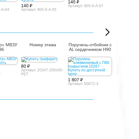
140 ₽
140 ₽
Артикул: 905-0-A-07
-A-04
Артикул: 905-0-A-05
р» МВЗУ
Номер этажа
Поручень-отбойник с
Поручень-о
96
AL сердечником H90
AL серд
H340, 100
80 ₽
Артикул: 20347-200x50-
1
PET
1 807 ₽
Артикул: 50072-3
2 683 ₽
Артикул: 503