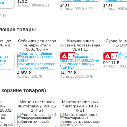
140 ₽
140 ₽
140 ₽
Артикул: 905-0-A-01
Артикул: 905-0-A-03
Артикул: 905-0
A-17
ующие товары
оящая
Отбойник для двери
Индукционная
«СурдоЦент
00 мм.
из нерж. стали
система портативная
1-16х
300х750 мм
VERT-1a
90 117 ₽
Артикул: 1035
4 858 ₽
14 173 ₽
Артикул: 10179
Артикул: 10201-2WH
 корзине товаров)
ж
Монтаж настенной
Монтаж тактильных
ммы
пиктограммы 20001-
пиктограмм 20001-
20001-
2-INST
INST
T