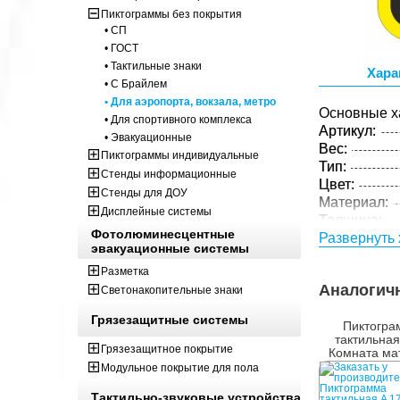
Пиктограммы без покрытия
• СП
• ГОСТ
• Тактильные знаки
Хара
• С Брайлем
• Для аэропорта, вокзала, метро
Основные х
• Для спортивного комплекса
Артикул:
• Эвакуационные
Вес:
Пиктограммы индивидуальные
Тип:
Стенды информационные
Цвет:
Стенды для ДОУ
Материал:
Дисплейные системы
Толщина:
Фотолюминесцентные
Технология:
Развернуть 
эвакуационные системы
Разметка
Аналогич
Светонакопительные знаки
Грязезащитные системы
Пиктогра
тактильная
Грязезащитное покрытие
Комната ма
ребенк
Модульное покрытие для пола
Тактильно-звуковые устройства