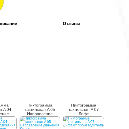
писание
Отзывы
амма
Пиктограмма
Пиктограмма
я A 04
тактильная A 05
тактильная A 07
ение
Направление
Лифт
ния
движения