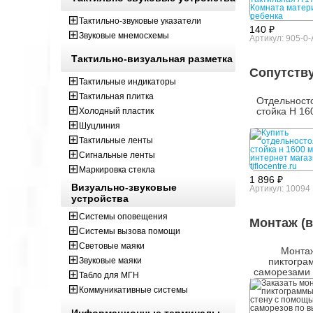
Тактильно-звуковые указатели
140 ₽
Звуковые мнемосхемы
Артикул: 905-0-
Тактильно-визуальная разметка
Сопутств
Тактильные индикаторы
Тактильная плитка
Отдельност
стойка Н 16
Холодный пластик
Шуцлиния
Тактильные ленты
Сигнальные ленты
Маркировка стекла
1 896 ₽
Визуально-звуковые
Артикул: 10094
устройства
Системы оповещения
Монтаж (в
Системы вызова помощи
Световые маяки
Монта
Звуковые маяки
пиктогра
саморезами 
Табло для МГН
1-INS
Коммуникативные системы
Информационные терминалы