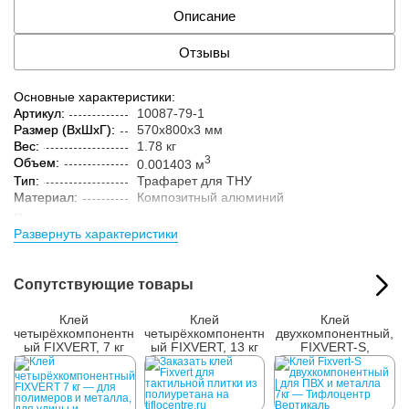
Описание
Отзывы
Основные характеристики:
Артикул:
10087-79-1
Размер (ВxШxГ):
570x800x3 мм
Вес:
1.78 кг
3
Объем:
0.001403 м
Тип:
Трафарет для ТНУ
Материал:
Композитный алюминий
Параметры упакованного товара:
Развернуть характеристики
Размер (ВxШxГ):
590x820x15 мм
Вес:
2 кг
Кол-во изделий в
1 шт.
Сопутствующие товары
упаковке:
Клей
Клей
Клей
четырёхкомпонентн
четырёхкомпонентн
двухкомпонентный,
ый FIXVERT, 7 кг
ый FIXVERT, 13 кг
FIXVERT-S,
универсальный, 7
кг