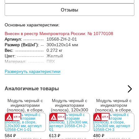
Отзывы
Основные характеристики:
Внесен в реестр Минпромторга России: № 10770108
Артикул:
10568-ZH-2-01
Размер (ВxШxГ):
300x120x14 мм
Вес:
0.272 кг
Цвет:
Желтый
Материал:
ПВХ
Параметры упакованного товара:
Развернуть характеристики
Размер (ВxШxГ):
320x132x20 мм
Вес:
2.77 кг
Кол-во изделий в
10 компл.
Аналогичные товары
упаковке:
Модуль черный с
Модуль черный с
Модуль черный с
индикаторами
индикаторами
индикатором
(полоса), в сборе,
(полоса), 120x300
(полоса), в сборе,
120x300 мм
мм
120x300 мм
584 ₽
613 ₽
480 ₽