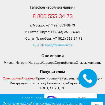
Телефон «горячей линии»
8 800 555 34 73
г. Москва:
+7 (499) 653-88-73
г. Екатеринбург:
+7 (343) 351-74-48
г. Санкт-Петербург:
+7 (812) 313-24-71
ещё 36 представительств
О компании
Миссия
История
Награды
Карьера
Сертификаты
Отзывы
Контакты
Покупателям
Электронный каталог
Проектирование
Руководства по адаптации
Инструкции по монтажу
Калькуляторы
Сервисный центр
ГОСТ, СНиП, СП
Напишите нам в МАКС
© 2000 - 2026 Тифлоцентр «Вертикаль»
официальный МАКС
Политика конфиденциальности
Используя наш сайт, вы соглашаетесь с тем, что
мы