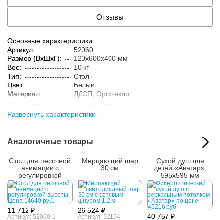
Отзывы
Основные характеристики:
Артикул:
52060
Размер (ВxШxГ):
120x600x400 мм
Вес:
10 кг
Тип:
Стол
Цвет:
Белый
Материал:
ЛДСП; Оргстекло
Параметры упакованного товара:
Развернуть характеристики
Размер (ВxШxГ):
125x605x405 мм
Вес:
10.1 кг
Кол-во изделий в
1 шт.
Аналогичные товары
упаковке:
Стол для песочной
Мерцающий шар
Сухой душ для
анимации с
30 см
детей «Аватар»,
регулировкой
595x595 мм
высоты
11 712 ₽
26 524 ₽
40 757 ₽
Артикул: 52060-1
Артикул: 52154