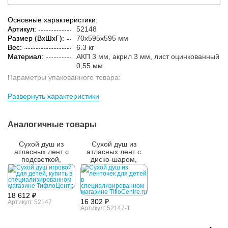
Основные характеристики:
Артикул:
52148
Размер (ВxШxГ):
70x595x595 мм
Вес:
6.3 кг
Материал:
АКП 3 мм, акрил 3 мм, лист оцинкованный
0,55 мм
Параметры упакованного товара:
Размер (ВxШxГ):
100x620x620 мм
Развернуть характеристики
Вес:
6.6 кг
Кол-во изделий в
1 шт.
упаковке:
Аналогичные товары
Сухой душ из
Сухой душ из
атласных лент с
атласных лент с
подсветкой,
диско-шаром,
595x595мм
595x595 мм
18 612 ₽
16 302 ₽
Артикул: 52147
Артикул: 52147-1