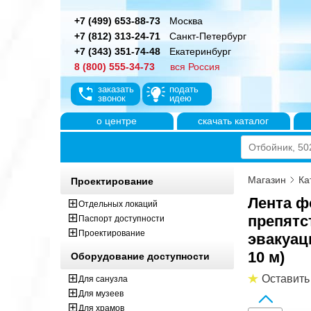
+7 (499) 653-88-73
Москва
+7 (812) 313-24-71
Санкт-Петербург
+7 (343) 351-74-48
Екатеринбург
8 (800) 555-34-73
вся Россия
заказать
подать
звонок
идею
о центре
скачать каталог
Магазин
Ка
Проектирование
Лента ф
Отдельных локаций
препятс
Паспорт доступности
Проектирование
эвакуац
10 м)
Оборудование доступности
Оставить
Для санузла
Для музеев
Для храмов