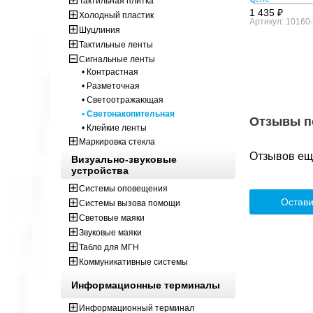
Тактильная плитка
1 435 ₽
Холодный пластик
Артикул: 10160
Шуцлиния
Тактильные ленты
Сигнальные ленты
• Контрастная
• Разметочная
• Светоотражающая
• Светонакопительная
Отзывы п
• Клейкие ленты
Маркировка стекла
Отзывов ещё
Визуально-звуковые
устройства
Системы оповещения
Остави
Системы вызова помощи
Световые маяки
Звуковые маяки
Табло для МГН
Коммуникативные системы
Информационные терминалы
Информационный терминал