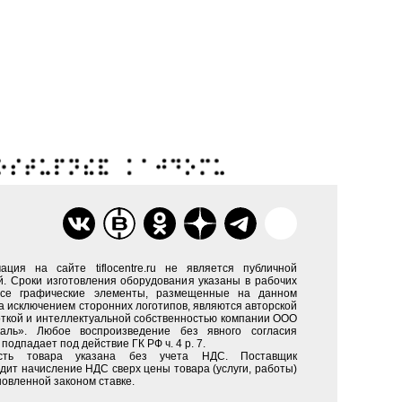
ация на сайте tiflocentre.ru не является публичной
. Сроки изготовления оборудования указаны в рабочих
Все графические элементы, размещенные на данном
за исключением сторонних логотипов, являются авторской
ткой и интеллектуальной собственностью компании ООО
каль». Любое воспроизведение без явного согласия
подпадает под действие ГК РФ ч. 4 р. 7.
сть товара указана без учета НДС. Поставщик
дит начисление НДС сверх цены товара (услуги, работы)
новленной законом ставке.