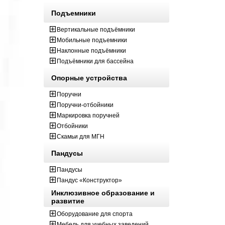
Подъемники
Вертикальные подъёмники
Мобильные подъемники
Наклонные подъёмники
Подъёмники для бассейна
Опорные устройства
Поручни
Поручни-отбойники
Маркировка поручней
Отбойники
Скамьи для МГН
Пандусы
Пандусы
Пандус «Конструктор»
Инклюзивное образование и
развитие
Оборудование для спорта
Мебель для учебных заведений