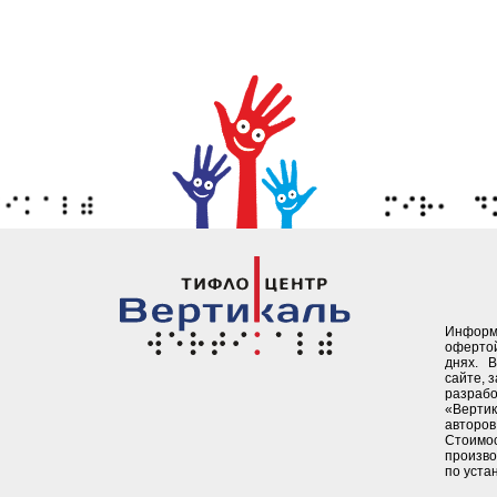
Информ
офертой
днях. 
сайте, 
разрабо
«Верти
авторов 
Стоимо
произво
по уста