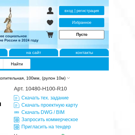
вход | регистрация
Избранное
Пусто
на сайт
контакты
копительная, 100мм, (рулон 10м)
Арт. 10480-H100-R10
Скачать тех. задание
н
Скачать проектную карту
Скачать DWG / BIM
Запросить коммерческое
Пригласить на тендер