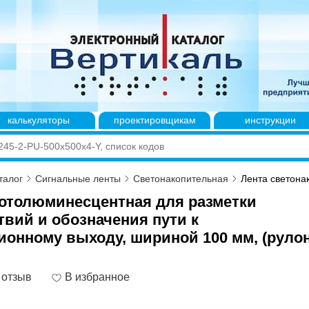
калькуляторы
проектировщикам
инструкции
талог
Сигнальные ленты
Светонакопительная
Лента светона
отолюминесцентная для разметки
твий и обозначения пути к
ионному выходу, шириной 100 мм, (руло
 отзыв