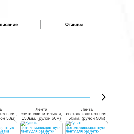
писание
Отзывы
а
Лента
Лента
Лен
тельная,
светонакопительная,
светонакопительная,
светонакоп
лон 50м)
150мм, (рулон 50м)
50мм, (рулон 50м)
75мм, (ру