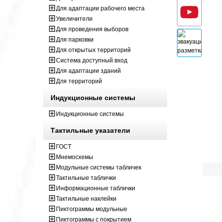
Для адаптации рабочего места
Увеличители
Для проведения выборов
Для парковки
Для открытых территорий
Система доступный вход
Для адаптации зданий
Для территорий
Индукционные системы
Индукционные системы
Тактильные указатели
ГОСТ
Мнемосхемы
Модульные системы табличек
Тактильные таблички
Информационные таблички
Тактильные наклейки
Пиктограммы модульные
Пиктограммы с покрытием