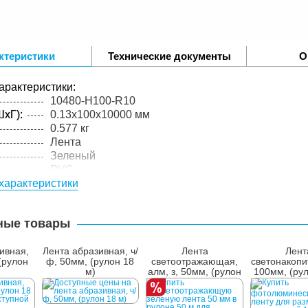
ктеристики
Технические документы
О
арактеристики:
10480-H100-R10
xГ):
0.13x100x10000 мм
0.577 кг
Лента
Зеленый
PVC
характеристики
0,13
упакованного товара:
xГ):
95x100x100 мм
ные товары
0.677 кг
лий в
1 шт.
ивная,
Лента абразивная, ч/
Лента
Лент
(рулон
ф, 50мм, (рулон 18
светоотражающая,
светонакопи
м)
алм, з, 50мм, (рулон
100мм, (ру
50м)