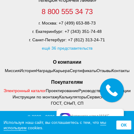
Телефон «горячей линии»
8 800 555 34 73
г. Москва:
+7 (499) 653-88-73
г. Екатеринбург:
+7 (343) 351-74-48
г. Санкт-Петербург:
+7 (812) 313-24-71
ещё 36 представительств
О компании
Миссия
История
Награды
Карьера
Сертификаты
Отзывы
Контакты
Покупателям
Электронный каталог
Проектирование
Руководства по адаптации
Инструкции по монтажу
Калькуляторы
Сервисный центр
ГОСТ, СНиП, СП
Напишите нам в МАКС
© 2000 - 2026 Тифлоцентр «Вертикаль»
официальный МАКС
Политика конфиденциальности
Используя наш сайт, вы соглашаетесь с тем, что
мы
ОК
используем
cookies.