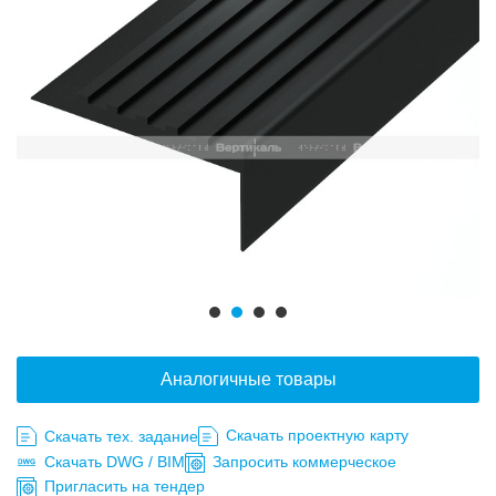
Аналогичные товары
Скачать проектную карту
Скачать тех. задание
Скачать DWG / BIM
Запросить коммерческое
Пригласить на тендер