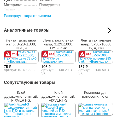
Цвет:
Черный
Материал:
Полиуретан
Толщина:
3
Технология:
Экструзия
Развернуть характеристики
Параметры упакованного товара:
Размер (ВxШxГ):
55x430x430 мм
Аналогичные товары
Вес:
4.1 кг
Кол-во изделий в
12 м.
упаковке:
Лента тактильная
Лента тактильная
Лента тактильная
напр, 3х29х1000,
напр, 3х29х1000,
напр, 3х50х1000,
ПВХ, ч
ПУ, ч, смк
ПУ, ч, смк
75 ₽
106 ₽
157 ₽
Артикул: 10140-29-B
Артикул: 10140-29-B-
Артикул: 10140-50-B-
SK
SK
Сопутствующие товары
Клей
Клей
Комплект для
двухкомпонентный,
двухкомпонентный,
нанесения клея
FIXVERT-S,
FIXVERT-S,
универсальный, 7
универсальный, 14
кг
кг