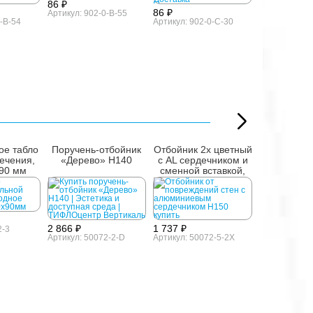
86 ₽
86 ₽
Артикул: 902-0-B-55
-B-54
Артикул: 902-0-C-30
ое табло
Поручень-отбойник
Отбойник 2х цветный
Поручень 
вечения,
«Дерево» H140
с AL сердечником и
пристенны
90 мм
сменной вставкой,
AISI 30
H150
2 866 ₽
1 737 ₽
2-3
Артикул: 50072-2-D
Артикул: 50072-5-2X
2 856 ₽
Артикул: 800