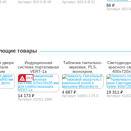
B-45
Артикул: 902-0-B-49
Артикул: 902-0-B-51
86 ₽
Артикул: 902-0
ующие товары
я двери
Индукционная
Табличка тактильно-
Светодиодн
стали
система портативная
звуковая, PLS,
красного с
0мм
VERT-1a
монохром,
400х720x
180x280x52 мм
4 687 ₽
19 311 ₽
14 173 ₽
Артикул: 10663-1-PLS
Артикул: 4100
Артикул: 10201-2WH