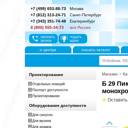
+7 (499) 653-88-73
Москва
+7 (812) 313-24-71
Санкт-Петербург
+7 (343) 351-74-48
Екатеринбург
8 (800) 555-34-73
вся Россия
заказать
подать
звонок
идею
о центре
скачать каталог
Магазин
Ка
Проектирование
Б 29 Пи
Отдельных локаций
монохр
Паспорт доступности
Проектирование
Оставить
Оборудование доступности
Для санузла
Для музеев
Для храмов