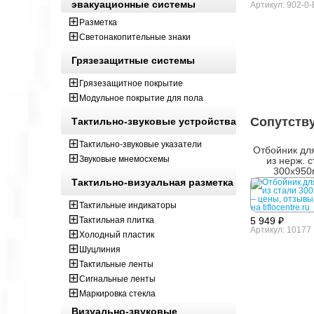
эвакуационные системы
Артикул: 902-0-
Разметка
Светонакопительные знаки
Грязезащитные системы
Грязезащитное покрытие
Модульное покрытие для пола
Сопутств
Тактильно-звуковые устройства
Тактильно-звуковые указатели
Отбойник дл
Звуковые мнемосхемы
из нерж. 
300х95
Тактильно-визуальная разметка
Тактильные индикаторы
Тактильная плитка
5 949 ₽
Артикул: 10177
Холодный пластик
Шуцлиния
Тактильные ленты
Сигнальные ленты
Маркировка стекла
Визуально-звуковые