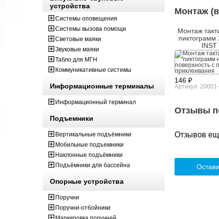
устройства
Монтаж (в
Системы оповещения
Системы вызова помощи
Монтаж такт
пиктограмм 
Световые маяки
INST
Звуковые маяки
Табло для МГН
Коммуникативные системы
146 ₽
Информационные терминалы
Артикул: 20001
Информационный терминал
Отзывы п
Подъемники
Отзывов ещё
Вертикальные подъёмники
Мобильные подъемники
Наклонные подъёмники
Подъёмники для бассейна
Остави
Опорные устройства
Поручни
Поручни-отбойники
Маркировка поручней