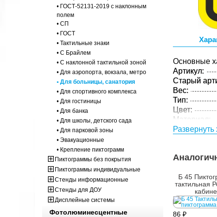
• ГОСТ-52131-2019 с наклонным
полем
• СП
• ГОСТ
Хара
• Тактильные знаки
• С Брайлем
Основные х
• С наклонной тактильной зоной
Артикул:
• Для аэропорта, вокзала, метро
Старый арти
• Для больницы, санатория
Вес:
• Для спортивного комплекса
Тип:
• Для гостиницы
Цвет:
• Для банка
Материал:
• Для школы, детского сада
Толщина:
Развернуть 
• Для парковой зоны
Технология:
• Эвакуационные
• Крепление пиктограмм
Аналогич
Пиктограммы без покрытия
Пиктограммы индивидуальные
Б 45 Пикто
Стенды информационные
тактильная Р
Стенды для ДОУ
кабине
Дисплейные системы
Фотолюминесцентные
86 ₽