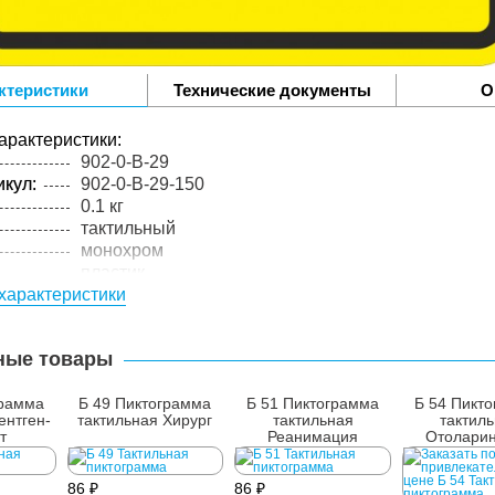
ктеристики
Технические документы
О
арактеристики:
902-0-B-29
кул:
902-0-B-29-150
0.1 кг
тактильный
монохром
пластик
характеристики
4 мм
цельный материал
ные товары
грамма
Б 49 Пиктограмма
Б 51 Пиктограмма
Б 54 Пикт
ентген-
тактильная Хирург
тактильная
тактил
т
Реанимация
Отоларин
86 ₽
86 ₽