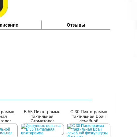
писание
Отзывы
ограмма
Б 55 Пиктограмма
С 30 Пиктограмма
ьная
тактильная
тактильная Врач
голог
Стоматолог
лечебной
физкультуры