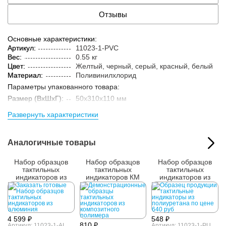
Отзывы
Основные характеристики:
Артикул:
11023-1-PVC
Вес:
0.55 кг
Цвет:
Желтый, черный, серый, красный, белый
Материал:
Поливинилхлорид
Параметры упакованного товара:
Размер (ВxШxГ):
50x310x110 мм
Вес:
0.65 кг
Развернуть характеристики
Кол-во изделий в
1 компл.
упаковке:
Аналогичные товары
Набор образцов
Набор образцов
Набор образцов
тактильных
тактильных
тактильных
индикаторов из
индикаторов КМ
индикаторов из
алюминия
полиуретана
4 599 ₽
548 ₽
810 ₽
Артикул: 11023-1-AL
Артикул: 11023-1-PU