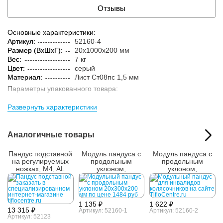
Отзывы
Основные характеристики:
Артикул:
52160-4
Размер (ВxШxГ):
20x1000x200 мм
Вес:
7 кг
Цвет:
серый
Материал:
Лист Ст08пс 1,5 мм
Параметры упакованного товара:
Размер (ВxШxГ):
20x1000x200 мм
Развернуть характеристики
Вес:
7.2 кг
Кол-во изделий в
1 шт.
упаковке:
Аналогичные товары
Пандус подставной
Модуль пандуса с
Модуль пандуса с
на регулируемых
продольным
продольным
ножках, M4, AL
уклоном,
уклоном,
20х300х200 мм
20х700х200 мм
1 135 ₽
1 622 ₽
13 315 ₽
Артикул: 52160-1
Артикул: 52160-2
Артикул: 52123