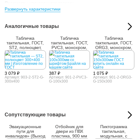
Параметры упакованного товара:
Развернуть характеристики
Размер (ВxШxГ):
110x310x15 мм
Вес:
0.09 кг
Кол-во изделий в
1 шт.
Аналогичные товары
упаковке:
Табличка
Табличка
Табличка
тактильная, ГОСТ,
тактильная, ГОСТ,
тактильная, ГОСТ,
ST2, полноцвет,
PVC3, монохром,
ORG3, монохром,
300x400 мм
100x300 мм
150x300 мм
3 079 ₽
387 ₽
1 075 ₽
Артикул: 903-2-ST2-G-
Артикул: 901-2-PVC3-
Артикул: 901-2-ORG3-
300x400
G-100x300
G-150x300
Сопутствующие товары
Эвакуационные
Отбойник для
Пиктограмма
пути для
двери из ПВХ
тактильная,
инвалидов» (Выход
пластика, 900 мм
модульная, с