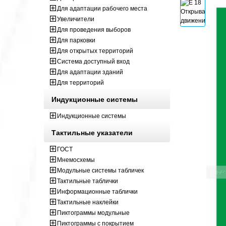
Для адаптации рабочего места
Увеличители
Для проведения выборов
Для парковки
Для открытых территорий
Система доступный вход
Для адаптации зданий
Для территорий
Индукционные системы
Индукционные системы
Тактильные указатели
ГОСТ
Мнемосхемы
Модульные системы табличек
Тактильные таблички
Информационные таблички
Тактильные наклейки
Пиктограммы модульные
Пиктограммы с покрытием