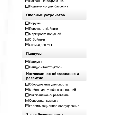
Наклонные подъёмники
Подъёмники для бассейна
Опорные устройства
Поручни
Поручни-отбойники
Маркировка поручней
Отбойники
Скамьи для МГН
Пандусы
Пандусы
Пандус «Конструктор»
Инклюзивное образование и
развитие
Оборудование для спорта
Мебель для учебных заведений
Инклюзивное образование
Сенсорная комната
Реабилитационное оборудование
Знаки безопасности