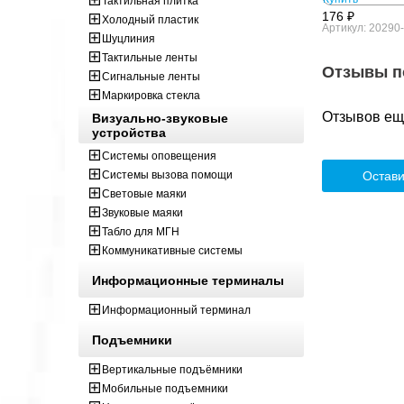
Тактильная плитка
176 ₽
Холодный пластик
Артикул: 20290
Шуцлиния
Тактильные ленты
Отзывы п
Сигнальные ленты
Маркировка стекла
Отзывов ещё
Визуально-звуковые
устройства
Системы оповещения
Системы вызова помощи
Остави
Световые маяки
Звуковые маяки
Табло для МГН
Коммуникативные системы
Информационные терминалы
Информационный терминал
Подъемники
Вертикальные подъёмники
Мобильные подъемники