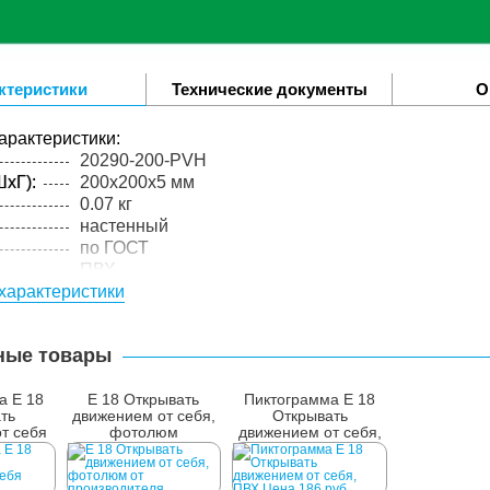
ктеристики
Технические документы
О
арактеристики:
20290-200-PVH
xГ):
200x200x5 мм
0.07 кг
настенный
по ГОСТ
ПВХ
характеристики
3 мм
экосольвентная печать
упакованного товара:
ные товары
xГ):
205x205x6 мм
0.08 кг
а E 18
E 18 Открывать
Пиктограмма E 18
лий в
1 шт.
ть
движением от себя,
Открывать
т себя
фотолюм
движением от себя,
ПВХ