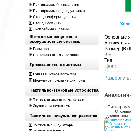
Пиктограммы без покрытия
Пиктограммы индивидуальные
Стенды информационные
Стенды для ДОУ
Хара
Дисплейные системы
Фотолюминесцентные
Основные х
эвакуационные системы
Артикул:
Размер (ВxШ
Разметка
Вес:
Светонакопительные знаки
Тип:
Грязезащитные системы
Цвет:
Материал:
Грязезащитное покрытие
Толщина:
Развернуть 
Модульное покрытие для пола
Технология:
Тактильно-звуковые устройства
Параметры 
Аналогич
Размер (ВxШ
Тактильно-звуковые указатели
Вес:
Звуковые мнемосхемы
Пиктограмм
Кол-во изде
Открыва
Тактильно-визуальная разметка
движением о
упаковке:
Тактильные индикаторы