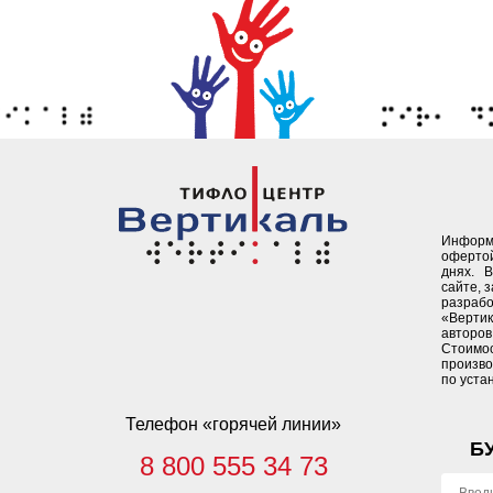
Информ
офертой
днях. 
сайте, 
разрабо
«Верти
авторов 
Стоимо
произво
по уста
Телефон «горячей линии»
Б
8 800 555 34 73