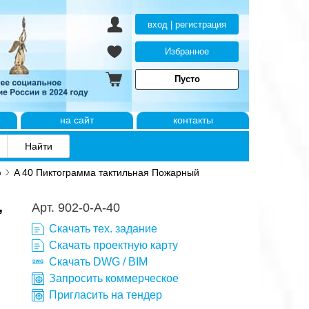
вход | регистрация
Избранное
Пусто
на сайт
контакты
о
A 40 Пиктограмма тактильная Пожарный
,
Арт. 902-0-A-40
Скачать тех. задание
Скачать проектную карту
Скачать DWG / BIM
Запросить коммерческое
Пригласить на тендер