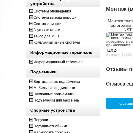
устройства
Монтаж (в
Системы оповещения
Системы вызова помощи
Монтаж такт
Световые маяки
пиктограмм 
INST
Звуковые маяки
Табло для МГН
Коммуникативные системы
146 ₽
Информационные терминалы
Артикул: 20001
Информационный терминал
Отзывы п
Подъемники
Вертикальные подъёмники
Отзывов ещё
Мобильные подъемники
Наклонные подъёмники
Подъёмники для бассейна
Остави
Опорные устройства
Поручни
Поручни-отбойники
Маркировка поручней