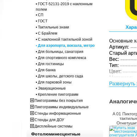
• ГОСТ-52131-2019 с наклонным
полем
• СП
• ГОСТ
Хара
• Тактильные знаки
• С Брайлем
• С наклонной тактильной зоной
Основные х
• Для аэропорта, вокзала, метро
Артикул:
• Для больницы, санатория
Старый арти
• Для спортивного комплекса
Вес:
• Для гостиницы
Тип:
• Для банка
Цвет:
• Для школы, детского сада
Материал:
• Для парковой зоны
Толщина:
Развернуть 
• Эвакуационные
Технология:
• Крепление пиктограмм
Пиктограммы без покрытия
Аналогич
Пиктограммы индивидуальные
Стенды информационные
A 01 Пикто
тактиль
Стенды для ДОУ
Огнетуши
Дисплейные системы
Фотолюминесцентные