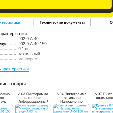
ктеристики
Технические документы
О
арактеристики:
902-0-A-40
кул:
902-0-A-40-150
0.1 кг
тактильный
монохром
Полистирол
характеристики
4 мм
цельный материал
ные товары
грамма
A 03 Пиктограмма
A 04 Пиктограмма
А 07 Пикт
ная
тактильная
тактильная
тактильна
тель
Информационный
Направление
стенд
движения