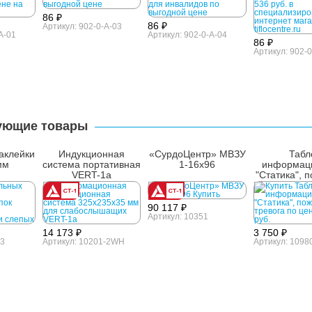
86 ₽
86 ₽
Артикул: 902-0-A-03
A-01
Артикул: 902-0-A-04
86 ₽
Артикул: 902-0
ующие товары
аклейки
Индукционная
«СурдоЦентр» МВЗУ
Табл
мм
система портативная
1-16х96
информац
VERT-1a
"Статика", 
трево
90 117 ₽
Артикул: 10351
14 173 ₽
3 750 ₽
-3
Артикул: 10201-2WH
Артикул: 1098