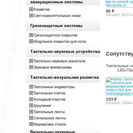
эвакуационные системы
Разметка
86 ₽
Артикул: 902-0-
Светонакопительные знаки
Грязезащитные системы
Грязезащитное покрытие
Модульное покрытие для пола
Тактильно-звуковые устройства
Сопутств
Тактильно-звуковые указатели
Тактильные н
Звуковые мнемосхемы
130x70
Тактильно-визуальная разметка
Тактильные индикаторы
Тактильная плитка
193 ₽
Холодный пластик
Артикул: 10088
Шуцлиния
Тактильные ленты
Сигнальные ленты
Маркировка стекла
Визуально-звуковые