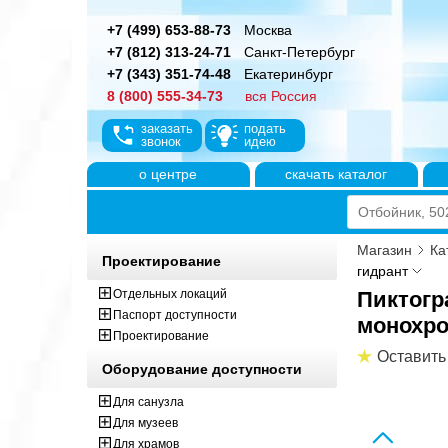
+7 (499) 653-88-73
Москва
+7 (812) 313-24-71
Санкт-Петербург
+7 (343) 351-74-48
Екатеринбург
8 (800) 555-34-73
вся Россия
заказать
подать
звонок
идею
о центре
скачать каталог
Магазин
Ка
Проектирование
гидрант
Отдельных локаций
Пиктогр
Паспорт доступности
монохр
Проектирование
Оставить
Оборудование доступности
Для санузла
Для музеев
Для храмов