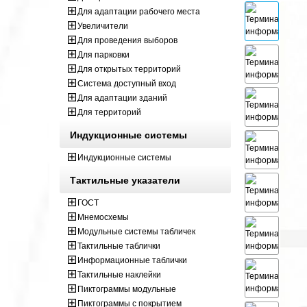
Для адаптации рабочего места
Увеличители
Для проведения выборов
Для парковки
Для открытых территорий
Система доступный вход
Для адаптации зданий
Для территорий
Индукционные системы
Индукционные системы
Тактильные указатели
ГОСТ
Мнемосхемы
Модульные системы табличек
Тактильные таблички
Информационные таблички
Тактильные наклейки
Пиктограммы модульные
Пиктограммы с покрытием