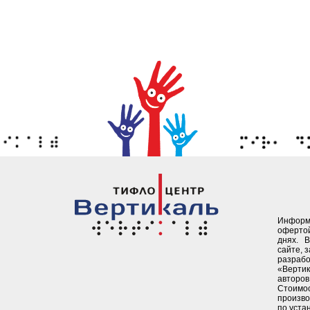
Информ
офертой
днях. 
сайте, 
разрабо
«Верти
авторов 
Стоимо
произво
по уста