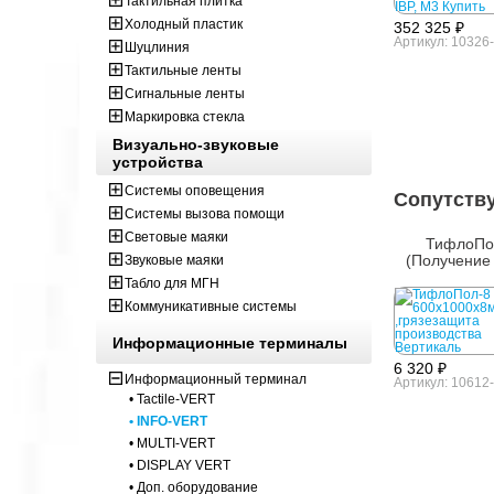
Тактильная плитка
Холодный пластик
352 325 ₽
Артикул: 10326-
Шуцлиния
Тактильные ленты
Сигнальные ленты
Маркировка стекла
Визуально-звуковые
устройства
Системы оповещения
Сопутств
Системы вызова помощи
Световые маяки
ТифлоПо
(Получение 
Звуковые маяки
Табло для МГН
Коммуникативные системы
Информационные терминалы
6 320 ₽
Информационный терминал
Артикул: 10612
• Tactile-VERT
• INFO-VERT
• MULTI-VERT
• DISPLAY VERT
• Доп. оборудование