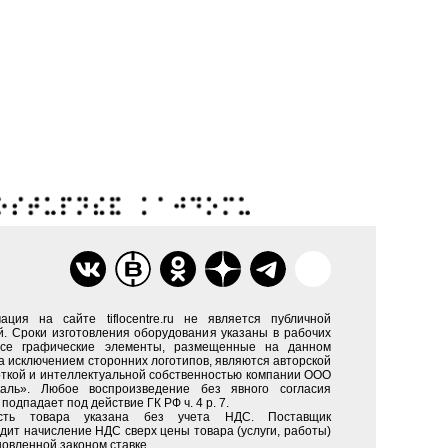
ация на сайте tiflocentre.ru не является публичной
. Сроки изготовления оборудования указаны в рабочих
Все графические элементы, размещенные на данном
за исключением сторонних логотипов, являются авторской
ткой и интеллектуальной собственностью компании ООО
каль». Любое воспроизведение без явного согласия
подпадает под действие ГК РФ ч. 4 р. 7.
сть товара указана без учета НДС. Поставщик
дит начисление НДС сверх цены товара (услуги, работы)
новленной законом ставке.