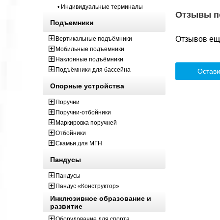
• Индивидуальные терминалы
Отзывы п
Подъемники
Отзывов ещё
Вертикальные подъёмники
Мобильные подъемники
Наклонные подъёмники
Подъёмники для бассейна
Остави
Опорные устройства
Поручни
Поручни-отбойники
Маркировка поручней
Отбойники
Скамьи для МГН
Пандусы
Пандусы
Пандус «Конструктор»
Инклюзивное образование и
развитие
Оборудование для спорта