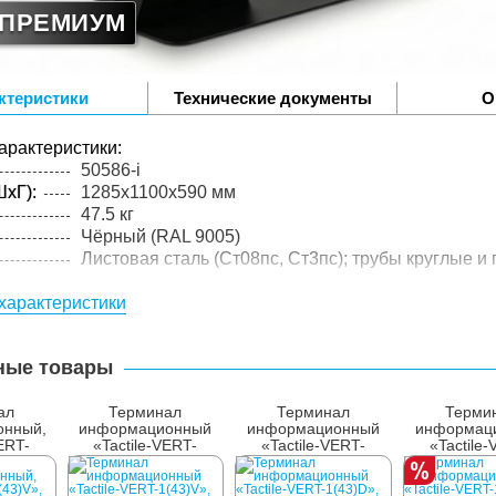
ПРЕМИУМ
ктеристики
Технические документы
О
арактеристики:
50586-i
xГ):
1285x1100x590 мм
47.5 кг
Чёрный (RAL 9005)
Листовая сталь (Ст08пс, Ст3пс); трубы круглые и
упакованного товара:
характеристики
xГ):
1345x1160x650 мм
59.2 кг
лий в
1 шт.
ные товары
ал
Терминал
Терминал
Терми
онный,
информационный
информационный
информац
ERT-
«Tactile-VERT-
«Tactile-VERT-
«Tactile
P, М3
1(43)V», IBP, М1
1(43)D», IBP, М4
1(43)D», с
INDUKC-