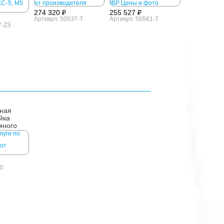
274 320 ₽
255 527 ₽
Артикул: 50537-T
Артикул: 50561-T
7-ZS
ная
йка
много
ения
-0