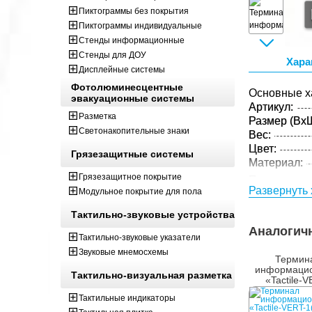
Пиктограммы без покрытия
Пиктограммы индивидуальные
Стенды информационные
Стенды для ДОУ
Хара
Дисплейные системы
Фотолюминесцентные
Основные х
эвакуационные системы
Артикул:
Разметка
Размер (ВxШ
Светонакопительные знаки
Вес:
Цвет:
Грязезащитные системы
Материал:
Грязезащитное покрытие
Параметры 
Развернуть 
Модульное покрытие для пола
Размер (ВxШ
Вес:
Тактильно-звуковые устройства
Кол-во изде
Аналогич
Тактильно-звуковые указатели
упаковке:
Звуковые мнемосхемы
Термин
информаци
Тактильно-визуальная разметка
«Tactile-V
1(43)V», IB
Тактильные индикаторы