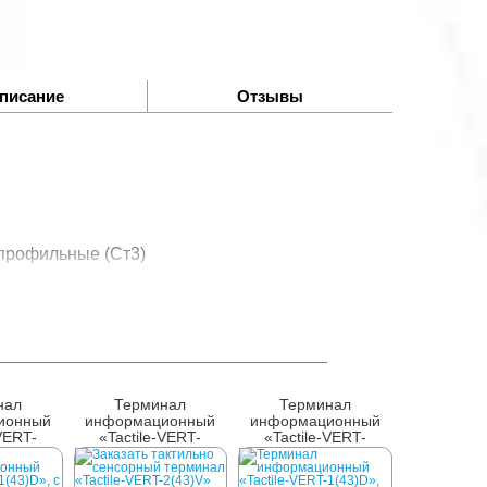
писание
Отзывы
 профильные (Ст3)
нал
Терминал
Терминал
ионный
информационный
информационный
-VERT-
«Tactile-VERT-
«Tactile-VERT-
 KVP/SP,
2(43)V», тактильно
1(43)D», IBP
S, М5
сенсорный