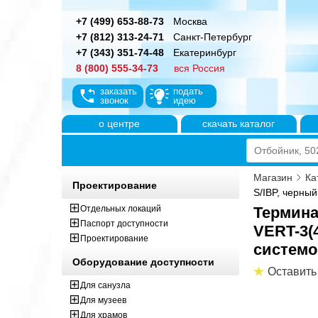
+7 (499) 653-88-73
Москва
+7 (812) 313-24-71
Санкт-Петербург
+7 (343) 351-74-48
Екатеринбург
8 (800) 555-34-73
вся Россия
заказать
подать
звонок
идею
о центре
скачать каталог
Магазин
Ка
Проектирование
S/IBP, черный
Отдельных локаций
Термина
Паспорт доступности
VERT-3(
Проектирование
системо
Оборудование доступности
Оставить
Для санузла
Для музеев
Для храмов