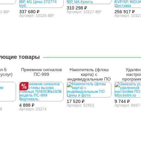
310 298 ₽
337 680 ₽
256 917 ₽
1-IBP
Артикул: 10327-IBP
Артикул: 10326-IBP
Артикул: 1032
ующие товары
л-5
Приемник сигналов
Накопитель (флэш
Удалён
услуг)
ПС-999
карта) с
настро
индивидуальным ПО
програм
обеспеч
17 520 ₽
9 744 ₽
4 888 ₽
Артикул: 52953
Артикул: 9997
-8
Артикул: 20274