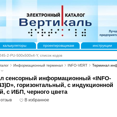
калькуляторы
проектировщикам
инструкции
талог
Информационный терминал
INFO-VERT
Терминал инф
л сенсорный информационный «INFO-
43)D», горизонтальный, с индукционной
й, с ИБП, черного цвета
 отзыв