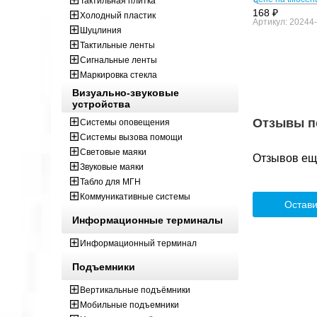
Тактильная плитка
168 ₽
Холодный пластик
Артикул: 20244
Шуцлиния
Тактильные ленты
Сигнальные ленты
Маркировка стекла
Визуально-звуковые
устройства
Отзывы п
Системы оповещения
Системы вызова помощи
Световые маяки
Отзывов ещё
Звуковые маяки
Табло для МГН
Коммуникативные системы
Остави
Информационные терминалы
Информационный терминал
Подъемники
Вертикальные подъёмники
Мобильные подъемники