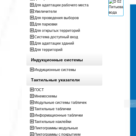
Для адаптации рабочего места
Увеличители
Для проведения выборов
Для парковки
Для открытых территорий
Система доступный вход
Для адаптации зданий
Для территорий
Индукционные системы
Индукционные системы
Тактильные указатели
ГОСТ
Мнемосхемы
Модульные системы табличек
Тактильные таблички
Информационные таблички
Тактильные наклейки
Пиктограммы модульные
Пиктограммы с покрытием