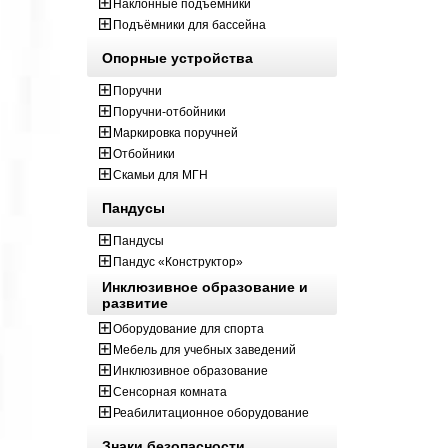
Наклонные подъёмники
Подъёмники для бассейна
Опорные устройства
Поручни
Поручни-отбойники
Маркировка поручней
Отбойники
Скамьи для МГН
Пандусы
Пандусы
Пандус «Конструктор»
Инклюзивное образование и
развитие
Оборудование для спорта
Мебель для учебных заведений
Инклюзивное образование
Сенсорная комната
Реабилитационное оборудование
Знаки безопасности