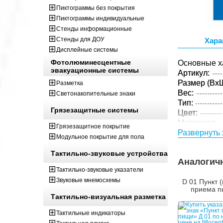
Пиктограммы без покрытия
Пиктограммы индивидуальные
Стенды информационные
Стенды для ДОУ
Хара
Дисплейные системы
Фотолюминесцентные
Основные х
эвакуационные системы
Артикул:
Размер (ВxШ
Разметка
Вес:
Светонакопительные знаки
Тип:
Грязезащитные системы
Цвет:
Материал:
Грязезащитное покрытие
Толщина:
Развернуть 
Модульное покрытие для пола
Технология:
Тактильно-звуковые устройства
Параметры 
Аналогич
Размер (ВxШ
Тактильно-звуковые указатели
Вес:
Звуковые мнемосхемы
D 01 Пункт 
Кол-во изде
приема 
Тактильно-визуальная разметка
упаковке:
Тактильные индикаторы