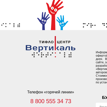
Информ
офертой
днях. 
сайте, 
разрабо
«Верти
авторов 
Стоимо
произво
по уста
Телефон «горячей линии»
Б
8 800 555 34 73