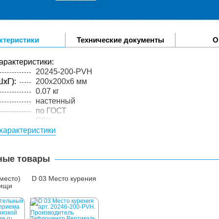
ктеристики
Технические документы
О
арактеристики:
20245-200-PVH
xГ):
200x200x6 мм
0.07 кг
настенный
по ГОСТ
ПВХ
характеристики
3 мм
экосольвентная печать
упакованного товара:
ные товары
xГ):
205x205x6 мм
0.17 кг
(место)
D 03 Место курения
лий в
1 шт.
пищи