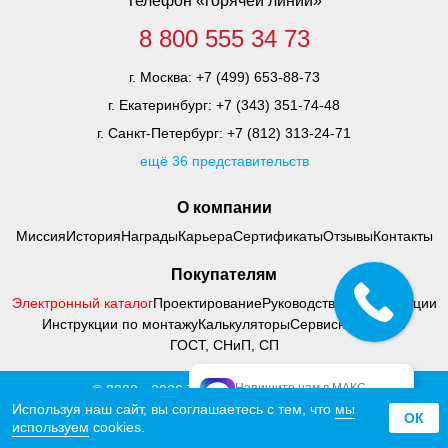
Телефон «горячей линии»
8 800 555 34 73
г. Москва:
+7 (499) 653-88-73
г. Екатеринбург:
+7 (343) 351-74-48
г. Санкт-Петербург:
+7 (812) 313-24-71
ещё 36 представительств
О компании
Миссия
История
Награды
Карьера
Сертификаты
Отзывы
Контакты
Покупателям
Электронный каталог
Проектирование
Руководства по адаптации
Инструкции по монтажу
Калькуляторы
Сервисный центр
ГОСТ, СНиП, СП
Напишите нам в МАКС
© 2000 - 2026 Тифлоцентр «Вертикаль»
официальный МАКС
Политика конфиденциальности
Используя наш сайт, вы соглашаетесь с тем, что
мы
ОК
используем
cookies.