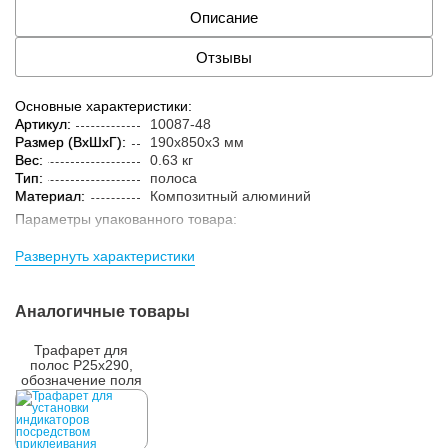
Описание
Отзывы
Основные характеристики:
Артикул:
10087-48
Размер (ВxШxГ):
190x850x3 мм
Вес:
0.63 кг
Тип:
полоса
Материал:
Композитный алюминий
Параметры упакованного товара:
Размер (ВxШxГ):
210x870x15 мм
Развернуть характеристики
Вес:
0.9 кг
Кол-во изделий в
1 шт.
упаковке:
Аналогичные товары
Трафарет для
полос Р25х290,
обозначение поля
получения услуги