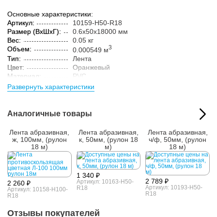
Основные характеристики:
Артикул:
10159-H50-R18
Размер (ВxШxГ):
0.6x50x18000 мм
Вес:
0.05 кг
3
Объем:
0.000549 м
Тип:
Лента
Цвет:
Оранжевый
Материал:
PVC
Толщина:
0,6
Развернуть характеристики
Параметры упакованного товара:
Размер (ВxШxГ):
50x120x120 мм
Аналогичные товары
Вес:
0.15 кг
Кол-во изделий в
1 шт.
Лента абразивная,
Лента абразивная,
Лента абразивная,
упаковке:
ж, 100мм, (рулон
к, 50мм, (рулон 18
ч/ф, 50мм, (рулон
18 м)
м)
18 м)
1 340 ₽
2 789 ₽
Артикул: 10163-H50-
2 260 ₽
Артикул: 10193-H50-
R18
Артикул: 10158-H100-
R18
R18
Отзывы покупателей