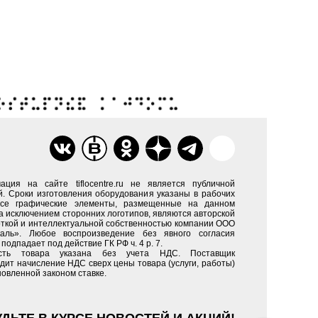
ация на сайте tiflocentre.ru не является публичной
. Сроки изготовления оборудования указаны в рабочих
Все графические элементы, размещенные на данном
за исключением сторонних логотипов, являются авторской
ткой и интеллектуальной собственностью компании ООО
каль». Любое воспроизведение без явного согласия
подпадает под действие ГК РФ ч. 4 р. 7.
сть товара указана без учета НДС. Поставщик
дит начисление НДС сверх цены товара (услуги, работы)
новленной законом ставке.