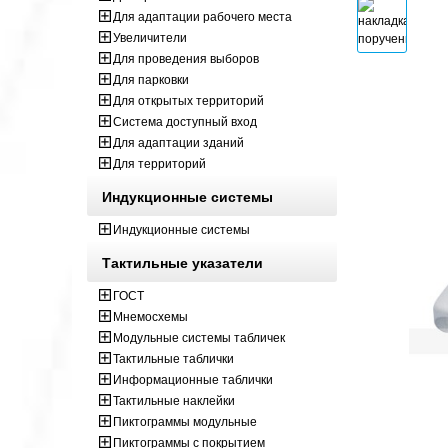
Для адаптации рабочего места
Увеличители
Для проведения выборов
Для парковки
Для открытых территорий
Система доступный вход
Для адаптации зданий
Для территорий
Индукционные системы
Индукционные системы
Тактильные указатели
ГОСТ
Мнемосхемы
Модульные системы табличек
Тактильные таблички
Информационные таблички
Тактильные наклейки
Пиктограммы модульные
Пиктограммы с покрытием