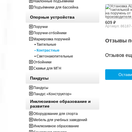
Наклонные подъёмники
Подъёмники для бассейна
Опорные устройства
609 ₽
Артикул: 86187
Поручни
Поручни-отбойники
Маркировка поручней
Отзывы п
• Тактильные
• Контрастные
Отзывов ещё
• Светонакопительные
Отбойники
Скамьи для МГН
Остави
Пандусы
Пандусы
Пандус «Конструктор»
Инклюзивное образование и
развитие
Оборудование для спорта
Мебель для учебных заведений
Инклюзивное образование