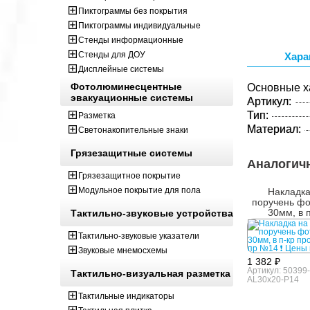
Пиктограммы без покрытия
Пиктограммы индивидуальные
Стенды информационные
Стенды для ДОУ
Хара
Дисплейные системы
Фотолюминесцентные
Основные х
эвакуационные системы
Артикул:
Тип:
Разметка
Материал:
Светонакопительные знаки
Грязезащитные системы
Аналогич
Грязезащитное покрытие
Модульное покрытие для пола
Накладка
поручень ф
30мм, в 
Тактильно-звуковые устройства
профиле, п
Тактильно-звуковые указатели
Звуковые мнемосхемы
1 382 ₽
Артикул: 50399-
Тактильно-визуальная разметка
AL30x20-P14
Тактильные индикаторы