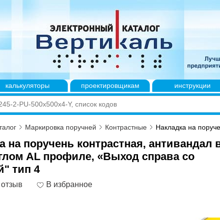
калькуляторы
проектировщикам
инструкции
талог
Маркировка поручней
Контрастные
Накладка на поруче
а на поручень контрастная, антивандал 
глом AL профиле, «Выход справа со
й" тип 4
 отзыв