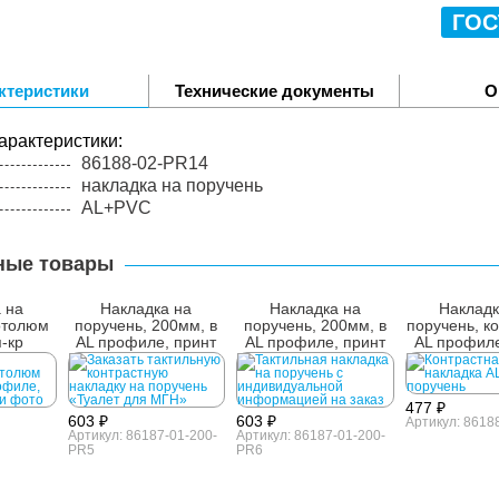
ГОС
ктеристики
Технические документы
О
арактеристики:
86188-02-PR14
накладка на поручень
AL+PVC
ные товары
 на
Накладка на
Накладка на
Накладк
отолюм
поручень, 200мм, в
поручень, 200мм, в
поручень, ко
п-кр
AL профиле, принт
AL профиле, принт
AL профиле
р №14
№5
№6
№2
477 ₽
603 ₽
603 ₽
Артикул: 8618
Артикул: 86187-01-200-
Артикул: 86187-01-200-
PR5
PR6