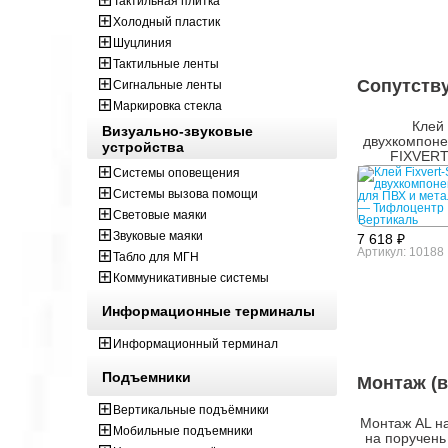
Тактильная плитка
Холодный пластик
Шуцлиния
Тактильные ленты
Сопутств
Сигнальные ленты
Маркировка стекла
Клей
Визуально-звуковые
двухкомпоне
устройства
FIXVERT
универсальны
Системы оповещения
Системы вызова помощи
Световые маяки
Звуковые маяки
7 618 ₽
Артикул: 10188
Табло для МГН
Коммуникативные системы
Информационные терминалы
Информационный терминал
Подъемники
Монтаж (в
Вертикальные подъёмники
Монтаж AL н
Мобильные подъемники
на поручень