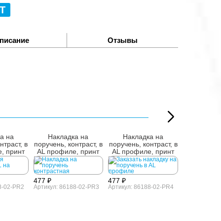
Т
писание
Отзывы
а на
Накладка на
Накладка на
Наклад
нтраст, в
поручень, контраст, в
поручень, контраст, в
поручень, к
, принт
AL профиле, принт
AL профиле, принт
AL профил
№3
№4
№
477 ₽
477 ₽
8-02-PR2
Артикул: 86188-02-PR3
Артикул: 86188-02-PR4