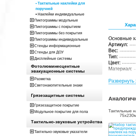
• Тактильные наклейки для
поручней
• Наклейки индивидуальные
Пиктограммы модульные
Хара
Пиктограммы с покрытием
Пиктограммы без покрытия
Основные х
Пиктограммы индивидуальные
Артикул:
Стенды информационные
Вес:
Стенды для ДОУ
Тип:
Дисплейные системы
Цвет:
Фотолюминесцентные
Материал:
эвакуационные системы
Разметка
Развернуть 
Светонакопительные знаки
Грязезащитные системы
Аналогич
Грязезащитное покрытие
Тактильные н
Модульное покрытие для пола
75x230
Тактильно-звуковые устройства
Тактильно-звуковые указатели