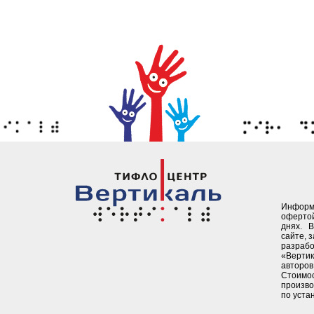
Информ
офертой
днях. 
сайте, 
разрабо
«Верти
авторов 
Стоимо
произво
по уста