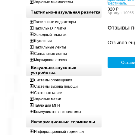
Звуковые мнемосхемы
320 ₽
Тактильно-визуальная разметка
Артикул: 10065
Тактильные индикаторы
Отзывы п
Тактильная плитка
Холодный пластик
Шуцлиния
Отзывов ещё
Тактильные ленты
Сигнальные ленты
Маркировка стекла
Остави
Визуально-звуковые
устройства
Системы оповещения
Системы вызова помощи
Световые маяки
Звуковые маяки
Табло для МГН
Коммуникативные системы
Информационные терминалы
Информационный терминал