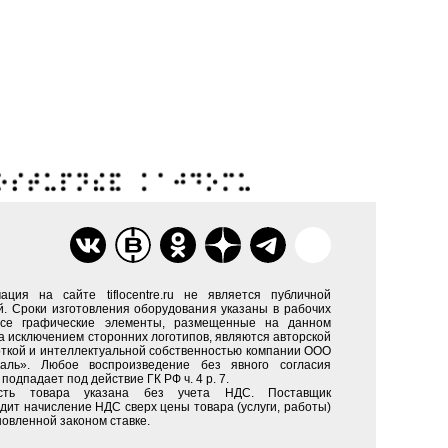
ация на сайте tiflocentre.ru не является публичной
. Сроки изготовления оборудования указаны в рабочих
Все графические элементы, размещенные на данном
за исключением сторонних логотипов, являются авторской
ткой и интеллектуальной собственностью компании ООО
каль». Любое воспроизведение без явного согласия
подпадает под действие ГК РФ ч. 4 р. 7.
сть товара указана без учета НДС. Поставщик
дит начисление НДС сверх цены товара (услуги, работы)
новленной законом ставке.