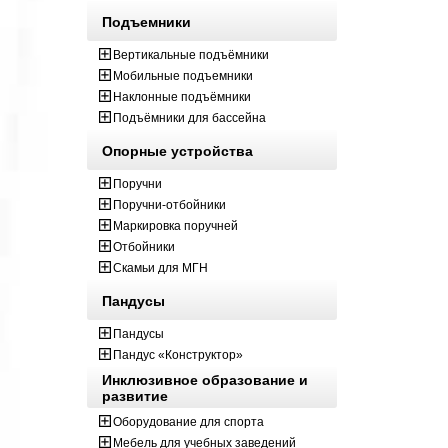
Подъемники
Вертикальные подъёмники
Мобильные подъемники
Наклонные подъёмники
Подъёмники для бассейна
Опорные устройства
Поручни
Поручни-отбойники
Маркировка поручней
Отбойники
Скамьи для МГН
Пандусы
Пандусы
Пандус «Конструктор»
Инклюзивное образование и
развитие
Оборудование для спорта
Мебель для учебных заведений