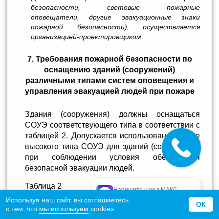
безопасности, световые пожарные
оповещатели, другие эвакуационные знаки
пожарной безопасности), осуществляется
организацией-проектировщиком.
7. Требования пожарной безопасности по
оснащению зданий (сооружений)
различными типами систем оповещения и
управления эвакуацией людей при пожаре
Здания (сооружения) должны оснащаться
СОУЭ соответствующего типа в соответствии с
таблицей 2. Допускается использование более
высокого типа СОУЭ для зданий (сооружений)
при соблюдении условия обеспечения
безопасной эвакуации людей.
Таблица 2
Напишите нам в МАКС
официальный МАКС
Используя наш сайт, вы соглашаетесь
ОК
Здания (наименование нормативного
с тем, что
мы используем
cookies.