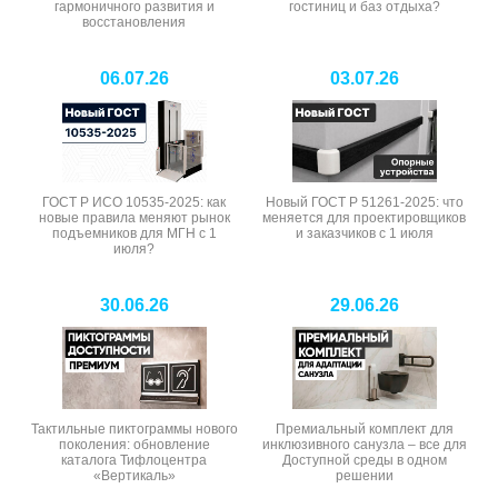
гармоничного развития и
гостиниц и баз отдыха?
восстановления
06.07.26
03.07.26
ГОСТ Р ИСО 10535-2025: как
Новый ГОСТ Р 51261-2025: что
новые правила меняют рынок
меняется для проектировщиков
подъемников для МГН с 1
и заказчиков с 1 июля
июля?
30.06.26
29.06.26
Тактильные пиктограммы нового
Премиальный комплект для
поколения: обновление
инклюзивного санузла – все для
каталога Тифлоцентра
Доступной среды в одном
«Вертикаль»
решении