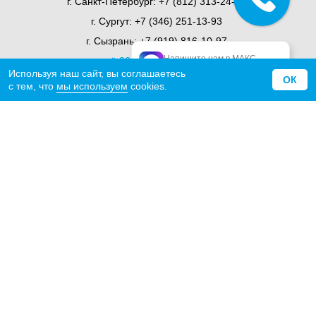
г. Санкт-Петербург:
+7 (812) 313-24-71
г. Сургут:
+7 (346) 251-13-93
г. Сызрань:
+7 (919) 816-10-97
Напишите нам в МАКС
ещё 36 представительств
официальный МАКС
Используя наш сайт, вы соглашаетесь
ОК
с тем, что
мы используем
cookies.
О компании
Миссия
История
Награды
Отзывы
Сертификаты
Статьи
СМИ о нас
Новости
Карьера
Контакты
Покупателям
Электронный каталог
Проектирование