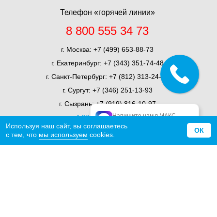
Телефон «горячей линии»
8 800 555 34 73
г. Москва:
+7 (499) 653-88-73
г. Екатеринбург:
+7 (343) 351-74-48
г. Санкт-Петербург:
+7 (812) 313-24-71
г. Сургут:
+7 (346) 251-13-93
г. Сызрань:
+7 (919) 816-10-97
Напишите нам в МАКС
ещё 36 представительств
официальный МАКС
Используя наш сайт, вы соглашаетесь
ОК
с тем, что
мы используем
cookies.
О компании
Миссия
История
Награды
Отзывы
Сертификаты
Статьи
СМИ о нас