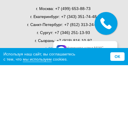
г. Москва:
+7 (499) 653-88-73
г. Екатеринбург:
+7 (343) 351-74-48
г. Санкт-Петербург:
+7 (812) 313-24-71
г. Сургут:
+7 (346) 251-13-93
г. Сызрань:
+7 (919) 816-10-97
Напишите нам в МАКС
ещё 36 представительств
официальный МАКС
Используя наш сайт, вы соглашаетесь
ОК
с тем, что
мы используем
cookies.
О компании
Миссия
История
Награды
Отзывы
Сертификаты
Статьи
СМИ о нас
Новости
Карьера
Контакты