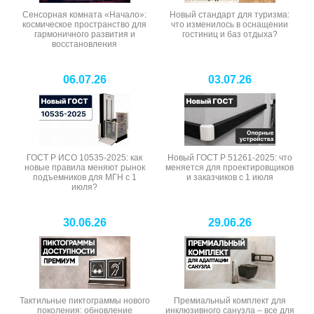
Сенсорная комната «Начало»:
Новый стандарт для туризма:
космическое пространство для
что изменилось в оснащении
гармоничного развития и
гостиниц и баз отдыха?
восстановления
06.07.26
03.07.26
ГОСТ Р ИСО 10535-2025: как
Новый ГОСТ Р 51261-2025: что
новые правила меняют рынок
меняется для проектировщиков
подъемников для МГН с 1
и заказчиков с 1 июля
июля?
30.06.26
29.06.26
Тактильные пиктограммы нового
Премиальный комплект для
поколения: обновление
инклюзивного санузла – все для