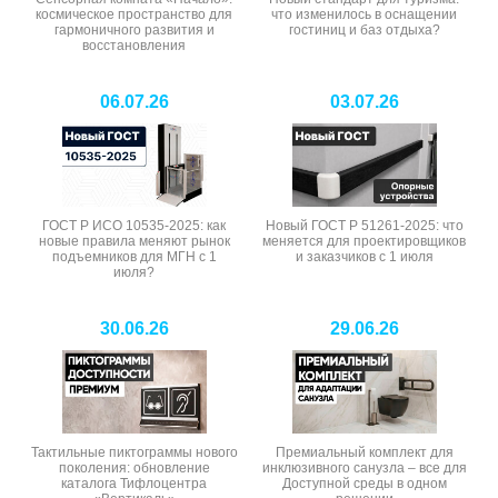
космическое пространство для
что изменилось в оснащении
гармоничного развития и
гостиниц и баз отдыха?
восстановления
06.07.26
03.07.26
ГОСТ Р ИСО 10535-2025: как
Новый ГОСТ Р 51261-2025: что
новые правила меняют рынок
меняется для проектировщиков
подъемников для МГН с 1
и заказчиков с 1 июля
июля?
30.06.26
29.06.26
Тактильные пиктограммы нового
Премиальный комплект для
поколения: обновление
инклюзивного санузла – все для
каталога Тифлоцентра
Доступной среды в одном